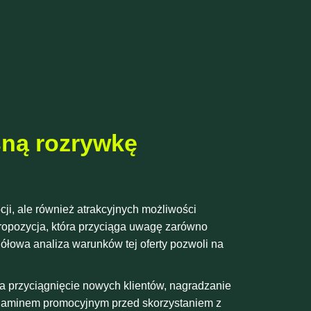
ną rozrywkę
cji, ale również atrakcyjnych możliwości
ropozycja, która przyciąga uwagę zarówno
ółowa analiza warunków tej oferty pozwoli na
a przyciągnięcie nowych klientów, nagradzanie
egulaminem promocyjnym przed skorzystaniem z