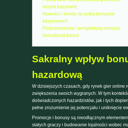
innymi kasynami
Nowości i trendy na rynku bonusów
kasynowych
Podsumowanie i perspektywy rozwoju
bonuskong bonus
Sakralny wpływ bon
hazardową
W dzisiejszych czasach, gdy rynek gier online 
zwiększenia swoich wygranych. W tym kontekśc
doświadczonych hazardzistów, jak i tych dopie
pełne zrozumienie jej potencjału i uniknięcie 
Promocje i bonusy są nieodłącznym elementem 
stałych graczy i budowanie lojalności wobec m