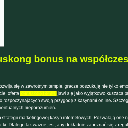
uskong bonus na współczes
rozwija się w zawrotnym tempie, gracze poszukują nie tylko emo
ie, oferta
bonuskong bonus
jawi się jako wyjątkowo kusząca p
ro rozpoczynających swoją przygodę z kasynami online. Szczeg
ewentualnych nieporozumień.
strategii marketingowej kasyn internetowych. Pozwalają one n
arki. Dlatego tak ważne jest, aby dokładnie zapoznać się z r