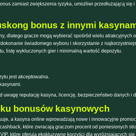
nus zamiast zwiększenia ryzyka, umożliwi przedłużającą się i
uskong bonus z innymi kasynam
jny, dlatego gracze mogą wybierać spośród wielu atrakcyjnych
dokonanie świadomego wyboru i skorzystanie z najkorzystniejsz
u, listę wykluczonych gier i minimalną wartość depozytu.
ytu jest akceptowalna.
kasynami.
od uwagę reputację kasyna, licencję, bezpieczeństwo danych i d
ynku bonusów kasynowych
e, a kasyna online wprowadzają nowe i innowacyjne promocje
cashback, które zwracają graczom procent od poniesionych stra
VIP, które oferują ekskluzywne korzyści dla wyróżniających się