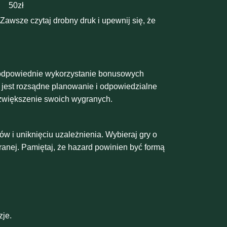
50zł
Zawsze czytaj drobny druk i upewnij się, że
z odpowiednie wykorzystanie bonusowych
 jest rozsądne planowanie i odpowiedzialne
 zwiększenie swoich wygranych.
 i uniknięciu uzależnienia. Wybieraj gry o
granej. Pamiętaj, że hazard powinien być formą
zje.