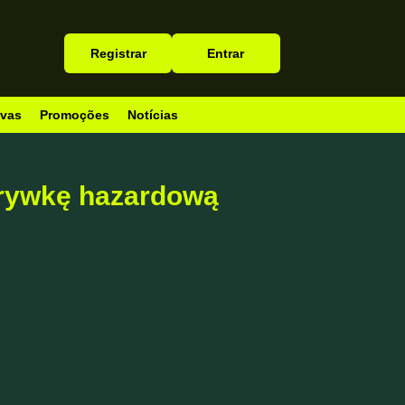
Registrar
Entrar
ivas
Promoções
Notícias
zrywkę hazardową