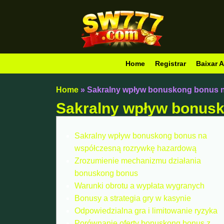
Home
Registrar
Baixar A
Home
»
Sakralny wpływ bonuskong bonus 
Sakralny wpływ bonus
Sakralny wpływ bonuskong bonus na
współczesną rozrywkę hazardową
Zrozumienie mechanizmu działania
bonuskong bonus
Warunki obrotu a wypłata wygranych
Bonusy a strategia gry w kasynie
Odpowiedzialna gra i limitowanie ryzyka
Porównanie oferty bonuskong bonus z