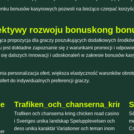
ynku bonusów kasynowych pozwoli na bieżąco czerpać korzyści 
ektywy rozwoju bonuskong bon
jąca propozycja dla graczy poszukujących dodatkowych środków 
u jest dokładne zapoznanie się z warunkami promocji i odpowi
 się dalszych innowacji i udoskonaleń w zakresie bonusów kas
a personalizacja ofert, większa elastyczność warunków obrotu
ofert do indywidualnych preferencji graczy.
den_Vorzügen_und_Risiken_beim_on
Trafiken_och_chanserna_kring_
S
Trafiken och chanserna kring chicken road casino
Sé
i Sveriges unika landskap Spelupplevelsen och
me
dess unika karaktär Variationer och teman inom
Cr
ler