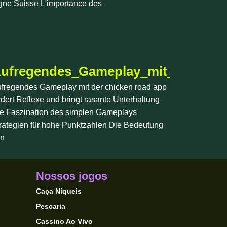
gne Suisse L'importance des
ska_vyer_och_unika_up
e_casino_ohne_oasis_und_neue_Glück
ufregendes_Gameplay_mit_der_chic
fregendes Gameplay mit der chicken road app
rdert Reflexe und bringt rasante Unterhaltung
e Faszination des simplen Gameplays
rategien für hohe Punktzahlen Die Bedeutung
n
Nossos jogos
Caça Níqueis
Pescaria
Cassino Ao Vivo