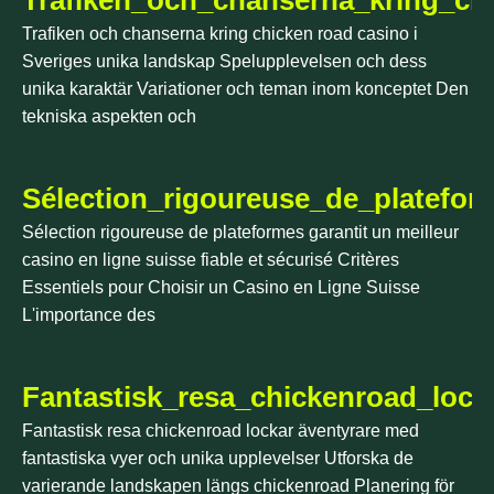
Trafiken_och_chanserna_kring_ch
Trafiken och chanserna kring chicken road casino i
Sveriges unika landskap Spelupplevelsen och dess
unika karaktär Variationer och teman inom konceptet Den
tekniska aspekten och
Sélection_rigoureuse_de_platefor
Sélection rigoureuse de plateformes garantit un meilleur
casino en ligne suisse fiable et sécurisé Critères
Essentiels pour Choisir un Casino en Ligne Suisse
L'importance des
Fantastisk_resa_chickenroad_loc
Fantastisk resa chickenroad lockar äventyrare med
fantastiska vyer och unika upplevelser Utforska de
varierande landskapen längs chickenroad Planering för