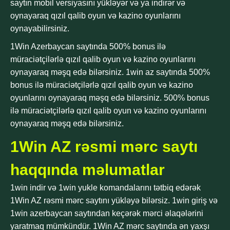
saytın mobil versiyasını yükləyər və ya indirər və
oynayaraq qızıl qalib oyun və kazino oyunlarını
oynayabilirsiniz.
1Win Azerbaycan saytında 500% bonus ilə
müraciətçilərlə qızıl qalib oyun və kazino oyunlarını
oynayaraq məşq edə bilərsiniz. 1win az saytında 500%
bonus ilə müraciətçilərlə qızıl qalib oyun və kazino
oyunlarını oynayaraq məşq edə bilərsiniz. 500% bonus
ilə müraciətçilərlə qızıl qalib oyun və kazino oyunlarını
oynayaraq məşq edə bilərsiniz.
1Win AZ rəsmi mərc saytı
haqqında məlumatlar
1win indir və 1win yukle komandalarını tətbiq edərək
1Win AZ rəsmi mərc saytını yükləyə bilərsiz. 1win giriş və
1win azerbaycan saytından keçərək mərci əlaqələrini
yaratmaq mümkündür. 1Win AZ mərc saytında ən yaxşı