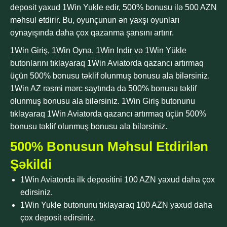
deposit yaxud 1Win Yukle edir, 500% bonusu ilə 500 AZN
məhsul etdirir. Bu, oyunçunun ən yaxşı oyunları
oynayışında daha çox qazanma şansını artırır.
1Win Giriş, 1Win Oyna, 1Win Indir və 1Win Yükle
butonlarını tıklayaraq 1Win Aviatorda qazancı artırmaq
üçün 500% bonusu təklif olunmuş bonusu ala bilərsiniz.
1Win AZ rəsmi mərc saytında da 500% bonusu təklif
olunmuş bonusu ala bilərsiniz. 1Win Giriş butonunu
tıklayaraq 1Win Aviatorda qazancı artırmaq üçün 500%
bonusu təklif olunmuş bonusu ala bilərsiniz.
500% Bonusun Məhsul Etdirilən
Şəkildi
1Win Aviatorda ilk depositini 100 AZN yaxud daha çox
edirsiniz.
1Win Yukle butonunu tıklayaraq 100 AZN yaxud daha
çox deposit edirsiniz.