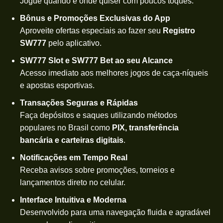
Jogue quando e onde quiser com poucos toques.
Bônus e Promoções Exclusivas do App
Aproveite ofertas especiais ao fazer seu
Registro
SW777
pelo aplicativo.
SW777 Slot e SW777 Bet ao seu Alcance
Acesso imediato aos melhores jogos de caça-níqueis
e apostas esportivas.
Transações Seguras e Rápidas
Faça depósitos e saques utilizando métodos
populares no Brasil como
PIX, transferência
bancária e carteiras digitais
.
Notificações em Tempo Real
Receba avisos sobre promoções, torneios e
lançamentos direto no celular.
Interface Intuitiva e Moderna
Desenvolvido para uma navegação fluida e agradável