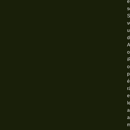
e
s
S
v
u
d
A
o
i
o
p
é
r
e
l
a
a
m