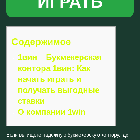
ИГРАТЬ
Содержимое
1вин – Букмекерская
контора 1вин: Как
начать играть и
получать выгодные
ставки
О компании 1win
Если вы ищете надежную букмекерскую контору, где