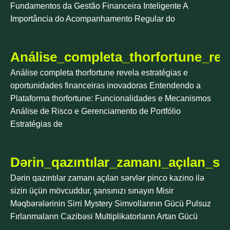
Fundamentos da Gestão Financeira Inteligente A
Importância do Acompanhamento Regular do
Análise_completa_thorfortune_rev
Análise completa thorfortune revela estratégias e
oportunidades financeiras inovadoras Entendendo a
Plataforma thorfortune: Funcionalidades e Mecanismos
Análise de Risco e Gerenciamento de Portfólio
Estratégias de
Dərin_qazıntılar_zamanı_açılan_sə
Dərin qazıntılar zamanı açılan sərvlər pinco kazino ilə
sizin üçün mövcuddur, şansınızı sınayın Misir
Məqbərələrinin Sirri Mystery Simvollarının Gücü Pulsuz
Fırlanmaların Cazibəsi Multiplikatorların Artan Gücü