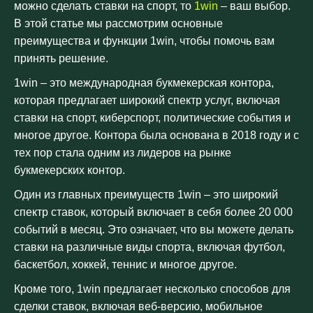
можно сделать ставки на спорт, то
1win
– ваш выбор.
В этой статье мы рассмотрим основные
преимущества и функции 1win, чтобы помочь вам
принять решение.
1win – это международная букмекерская контора,
которая предлагает широкий спектр услуг, включая
ставки на спорт, киберспорт, политические события и
многое другое. Контора была основана в 2018 году и с
тех пор стала одним из лидеров на рынке
букмекерских контор.
Один из главных преимуществ 1win – это широкий
спектр ставок, который включает в себя более 20 000
событий в месяц. Это означает, что вы можете делать
ставки на различные виды спорта, включая футбол,
баскетбол, хоккей, теннис и многое другое.
Кроме того, 1win предлагает несколько способов для
сделки ставок, включая веб-версию, мобильное