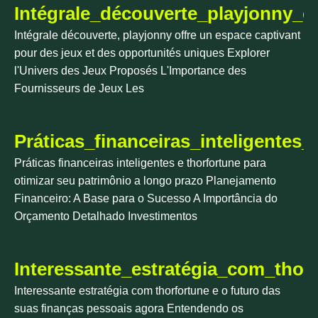
Intégrale_découverte_playjonny_o
Intégrale découverte, playjonny offre un espace captivant
pour des jeux et des opportunités uniques Explorer
l'Univers des Jeux Proposés L'Importance des
Fournisseurs de Jeux Les
Práticas_financeiras_inteligentes
Práticas financeiras inteligentes e thorfortune para
otimizar seu patrimônio a longo prazo Planejamento
Financeiro: A Base para o Sucesso A Importância do
Orçamento Detalhado Investimentos
Interessante_estratégia_com_thor
Interessante estratégia com thorfortune e o futuro das
suas finanças pessoais agora Entendendo os