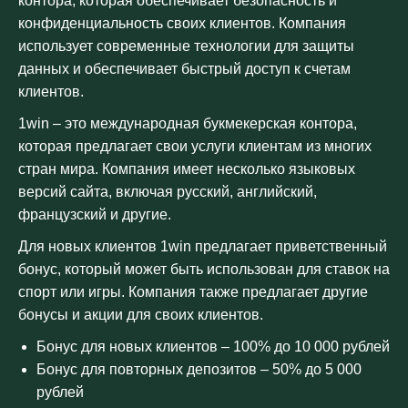
контора, которая обеспечивает безопасность и
конфиденциальность своих клиентов. Компания
использует современные технологии для защиты
данных и обеспечивает быстрый доступ к счетам
клиентов.
1win – это международная букмекерская контора,
которая предлагает свои услуги клиентам из многих
стран мира. Компания имеет несколько языковых
версий сайта, включая русский, английский,
французский и другие.
Для новых клиентов 1win предлагает приветственный
бонус, который может быть использован для ставок на
спорт или игры. Компания также предлагает другие
бонусы и акции для своих клиентов.
Бонус для новых клиентов – 100% до 10 000 рублей
Бонус для повторных депозитов – 50% до 5 000
рублей