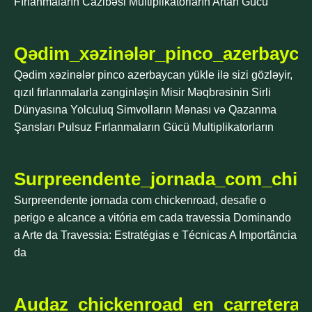
Fırlanmaların Cazibəsi Multiplikatorların Artan Gücü
Qədim_xəzinələr_pinco_azerbaycan_y
Qədim xəzinələr pinco azerbaycan yükle ilə sizi gözləyir,
qızıl fırlanmalarla zənginləşin Misir Məqbrəsinin Sirli
Dünyasına Yolculuq Simvolların Mənası və Qazanma
Şansları Pulsuz Fırlanmaların Gücü Multiplikatorların
Surpreendente_jornada_com_chick
Surpreendente jornada com chickenroad, desafie o
perigo e alcance a vitória em cada travessia Dominando
a Arte da Travessia: Estratégias e Técnicas A Importância
da
Audaz_chickenroad_en_carreteras