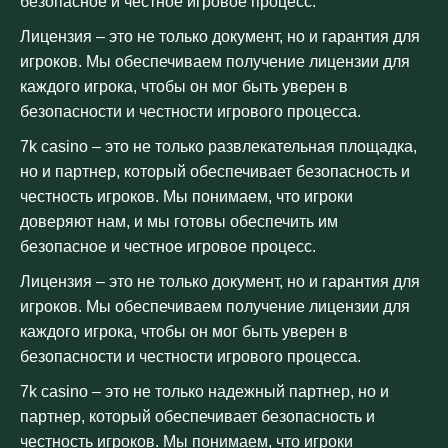
безопасное и честное игровое процесс.
Лицензия – это не только документ, но и гарантия для
игроков. Мы обеспечиваем получение лицензии для
каждого игрока, чтобы он мог быть уверен в
безопасности и честности игрового процесса.
7k casino – это не только развлекательная площадка,
но и партнер, который обеспечивает безопасность и
честность игроков. Мы понимаем, что игроки
доверяют нам, и мы готовы обеспечить им
безопасное и честное игровое процесс.
Лицензия – это не только документ, но и гарантия для
игроков. Мы обеспечиваем получение лицензии для
каждого игрока, чтобы он мог быть уверен в
безопасности и честности игрового процесса.
7k casino – это не только надежный партнер, но и
партнер, который обеспечивает безопасность и
честность игроков. Мы понимаем, что игроки