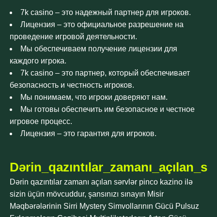
7k casino – это надежный партнер для игроков.
Лицензия – это официальное разрешение на
проведение игровой деятельности.
Мы обеспечиваем получение лицензии для
каждого игрока.
7k casino – это партнер, который обеспечивает
безопасность и честность игроков.
Мы понимаем, что игроки доверяют нам.
Мы готовы обеспечить им безопасное и честное
игровое процесс.
Лицензия – это гарантия для игроков.
Dərin_qazıntılar_zamanı_açılan_sə
Dərin qazıntılar zamanı açılan sərvlər pinco kazino ilə
sizin üçün mövcuddur, şansınızı sınayın Misir
Məqbərələrinin Sirri Mystery Simvollarının Gücü Pulsuz