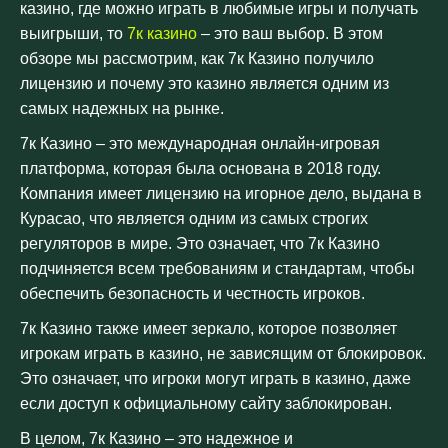
казино, где можно играть в любимые игры и получать
выигрыши, то
7к казино
– это ваш выбор. В этом
обзоре мы рассмотрим, как 7к Казино получило
лицензию и почему это казино является одним из
самых надежных на рынке.
7к Казино – это международная онлайн-игровая
платформа, которая была основана в 2018 году.
Компания имеет лицензию на игорное дело, выдана в
Курасао, что является одним из самых строгих
регуляторов в мире. Это означает, что 7к Казино
подчиняется всем требованиям и стандартам, чтобы
обеспечить безопасность и честность игроков.
7к Казино также имеет зеркало, которое позволяет
игрокам играть в казино, не зависящим от блокировок.
Это означает, что игроки могут играть в казино, даже
если доступ к официальному сайту заблокирован.
В целом, 7к Казино – это надежное и