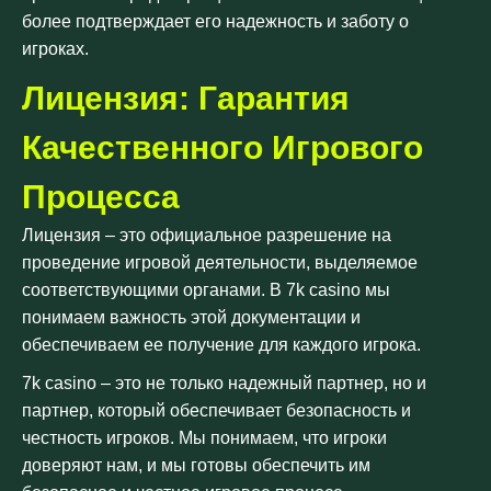
более подтверждает его надежность и заботу о
игроках.
Лицензия: Гарантия
Качественного Игрового
Процесса
Лицензия – это официальное разрешение на
проведение игровой деятельности, выделяемое
соответствующими органами. В 7k casino мы
понимаем важность этой документации и
обеспечиваем ее получение для каждого игрока.
7k casino – это не только надежный партнер, но и
партнер, который обеспечивает безопасность и
честность игроков. Мы понимаем, что игроки
доверяют нам, и мы готовы обеспечить им