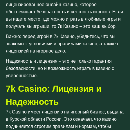
лицензированное онлайн-казино, которое
обеспечивает безопасность и честность игроков. Если
вы ищете место, где можно играть в любимые игры и
получать выигрыши, то 7к Казино – это ваш выбор.
Важно: перед игрой в 7к Казино, убедитесь, что вы
знакомы с условиями и правилами казино, а также с
лицензией на игорное дело.
Надежность и лицензия – это не только гарантия
безопасности, но и возможность играть в казино с
уверенностью.
7k Casino: Лицензия и
Надежность
7k Casino имеет лицензию на игорный бизнес, выдана
в Курской области России. Это означает, что казино
подчиняется строгим правилам и нормам, чтобы