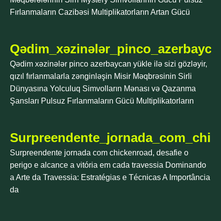
Fırlanmaların Cazibəsi Multiplikatorların Artan Gücü
Qədim_xəzinələr_pinco_azerbaycan_y
Qədim xəzinələr pinco azerbaycan yükle ilə sizi gözləyir,
qızıl fırlanmalarla zənginləşin Misir Məqbrəsinin Sirli
Dünyasına Yolculuq Simvolların Mənası və Qazanma
Şansları Pulsuz Fırlanmaların Gücü Multiplikatorların
Surpreendente_jornada_com_chick
Surpreendente jornada com chickenroad, desafie o
perigo e alcance a vitória em cada travessia Dominando
a Arte da Travessia: Estratégias e Técnicas A Importância
da