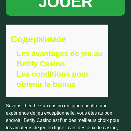
JOUER
Содержимое
Les avantages de jeu au
Betify Casino
Les conditions pour
obtenir le bonus
Si vous cherchez un casino en ligne qui offre une
expérience de jeu exceptionnelle, vous êtes au bon
endroit ! Betify Casino est l’un des meilleurs choix pour
les amateurs de jeu en ligne, avec des jeux de casino,