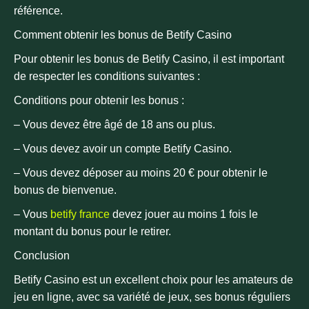
référence.
Comment obtenir les bonus de Betify Casino
Pour obtenir les bonus de Betify Casino, il est important
de respecter les conditions suivantes :
Conditions pour obtenir les bonus :
– Vous devez être âgé de 18 ans ou plus.
– Vous devez avoir un compte Betify Casino.
– Vous devez déposer au moins 20 € pour obtenir le
bonus de bienvenue.
– Vous
betify france
devez jouer au moins 1 fois le
montant du bonus pour le retirer.
Conclusion
Betify Casino est un excellent choix pour les amateurs de
jeu en ligne, avec sa variété de jeux, ses bonus réguliers