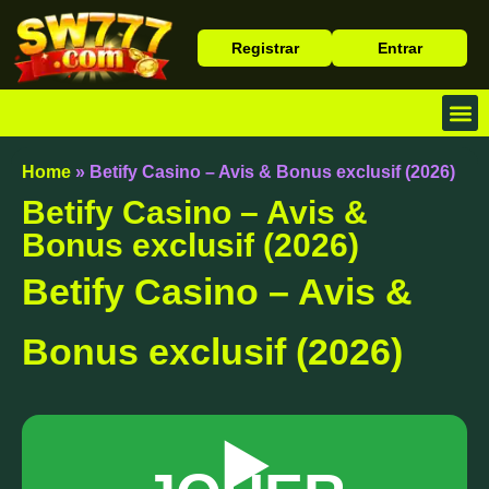
Registrar
Entrar
Baixa
Caça 
Cassin
Home
»
Betify Casino – Avis & Bonus exclusif (2026)
Betify Casino – Avis &
Bonus exclusif (2026)
Betify Casino – Avis &
Bonus exclusif (2026)
▶️