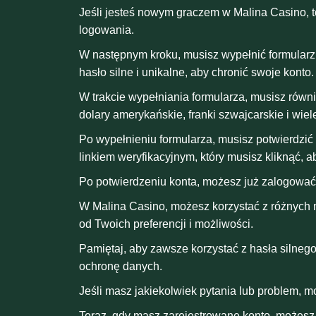
Jeśli jesteś nowym graczem w Malina Casino, to
logowania.
W następnym kroku, musisz wypełnić formularz r
hasło silne i unikalne, aby chronić swoje konto.
W trakcie wypełniania formularza, musisz równi
dolary amerykańskie, franki szwajcarskie i wiel
Po wypełnieniu formularza, musisz potwierdzić 
linkiem weryfikacyjnym, który musisz kliknąć, a
Po potwierdzeniu konta, możesz już zalogować si
W Malina Casino, możesz korzystać z różnych m
od Twoich preferencji i możliwości.
Pamiętaj, aby zawsze korzystać z hasła silneg
ochronę danych.
Jeśli masz jakiekolwiek pytania lub problem, m
Teraz, gdy masz zarejestrowane konto, możesz 