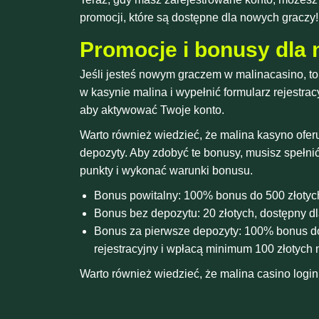
promocji, które są dostępne dla nowych graczy!
Promocje i bonusy dla 
Jeśli jesteś nowym graczem w malinacasino, to 
w kasynie malina i wypełnić formularz rejestra
aby aktywować Twoje konto.
Warto również wiedzieć, że malina kasyno ofer
depozyty. Aby zdobyć te bonusy, musisz spełnić
punkty i wykonać warunki bonusu.
Bonus powitalny: 100% bonus do 500 złotych, 
Bonus bez depozytu: 20 złotych, dostępny dla
Bonus za pierwsze depozyty: 100% bonus do 1
rejestracyjny i wpłacą minimum 100 złotych 
Warto również wiedzieć, że malina casino logi