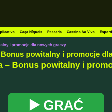
plicativo
Caça Níqueis
Pescaria
Cassino Ao Vivo
Esport
alny i promocje dla nowych graczy
 Bonus powitalny i promocje dl
a – Bonus powitalny i prom
▶️ GRAĆ