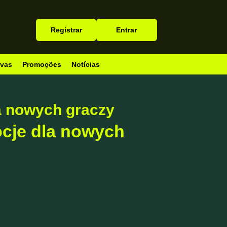
Registrar
Entrar
ivas
Promoções
Notícias
a nowych graczy
ocje dla nowych