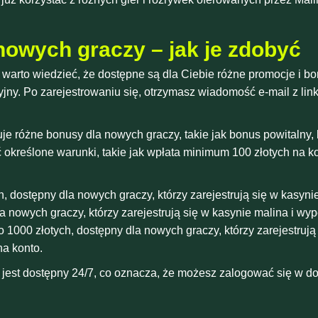
nowych graczy – jak je zdobyć
warto wiedzieć, że dostępne są dla Ciebie różne promocje i bo
cyjny. Po zarejestrowaniu się, otrzymasz wiadomość e-mail z lin
uje różne bonusy dla nowych graczy, takie jak bonus powitalny
 określone warunki, takie jak wpłata minimum 100 złotych na ko
dostępny dla nowych graczy, którzy zarejestrują się w kasynie 
 nowych graczy, którzy zarejestrują się w kasynie malina i wype
000 złotych, dostępny dla nowych graczy, którzy zarejestrują 
na konto.
n jest dostępny 24/7, co oznacza, że możesz zalogować się w do