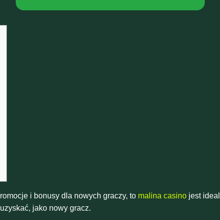
 promocje i bonusy dla nowych graczy, to
malina casino
jest ide
 uzyskać, jako nowy gracz.