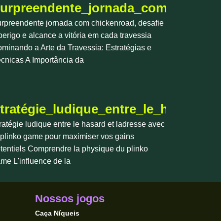
n_üçün_m
n_yükle_ilə_sizi_gözləyir_qızıl_fırl
urpreendente_jornada_com_chickenr
rpreendente jornada com chickenroad, desafie
perigo e alcance a vitória em cada travessia
minando a Arte da Travessia: Estratégias e
cnicas A Importância da
canza_puntuaciones_sin
w_plinko_gra_i_fascynująca_precyz
tratégie_ludique_entre_le_hasard_
ratégie ludique entre le hasard et ladresse avec
 plinko game pour maximiser vos gains
tentiels Comprendre la physique du plinko
me L'influence de la
Nossos jogos
Caça Níqueis