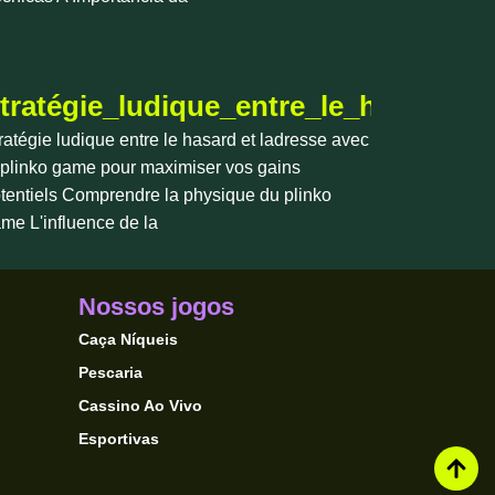
canza_puntuaciones_sin
w_plinko_gra_i_fascynująca_precyz
tratégie_ludique_entre_le_hasard_
ratégie ludique entre le hasard et ladresse avec
 plinko game pour maximiser vos gains
tentiels Comprendre la physique du plinko
me L'influence de la
Nossos jogos
Caça Níqueis
Pescaria
Cassino Ao Vivo
Esportivas