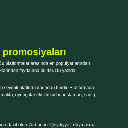
 promosiyaları
 Bu platformalar arasında ən populyarlarından
lərindən faydalana bilirlər. Bu yazıda
 sevimli platformalarından biridir. Platformada
məklə, oyunçular eksklüziv bonuslardan, sadiq
tına daxil olun. Ardından “Qeydiyyat” düyməsinə