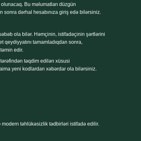
əb olunacaq. Bu məlumatları düzgün
 sonra dərhal hesabınıza giriş edə bilərsiniz.
əb ola bilər. Həmçinin, istifadəçinin şərtlərini
tbet qeydiyyatını tamamladıqdan sonra,
təmin edir.
 tərəfindən təqdim edilən xüsusi
aima yeni kodlardan xəbərdar ola bilərsiniz.
dern təhlükəsizlik tədbirləri istifadə edilir.