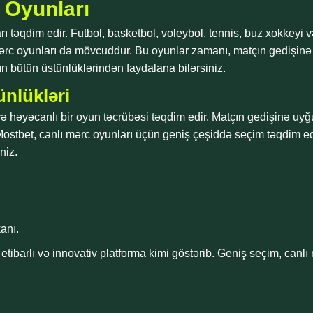
 Oyunları
ı təqdim edir. Futbol, basketbol, voleybol, tennis, buz xokkeyi 
mərc oyunları da mövcuddur. Bu oyunlar zamanı, matçın gedişinə 
n bütün üstünlüklərindən faydalana bilərsiniz.
ünlükləri
 həyəcanlı bir oyun təcrübəsi təqdim edir. Matçın gedişinə uyğu
ostbet, canlı mərc oyunları üçün geniş çeşiddə seçim təqdim ed
niz.
anı.
ibarlı və innovativ platforma kimi göstərib. Geniş seçim, canl