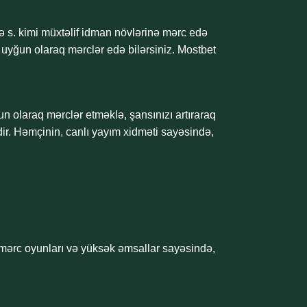
və s. kimi müxtəlif idman növlərinə mərc edə
uyğun olaraq mərclər edə bilərsiniz. Mostbet
n olaraq mərclər etməklə, şansınızı artıraraq
ir. Həmçinin, canlı yayım xidməti sayəsində,
ı mərc oyunları və yüksək əmsallar sayəsində,