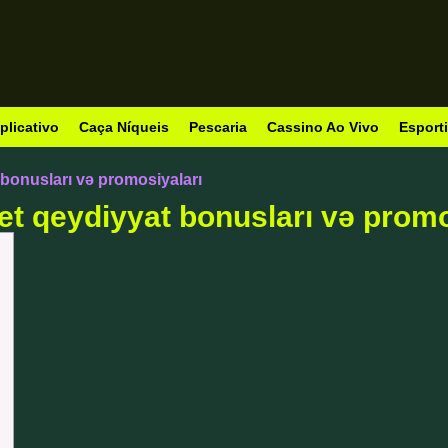
plicativo
Caça Níqueis
Pescaria
Cassino Ao Vivo
Esport
bonusları və promosiyaları
et qeydiyyat bonusları və promo