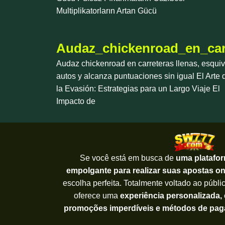
Multiplikatorların Artan Gücü
Audaz_chickenroad_en_car
Audaz chickenroad en carreteras llenas, esqui
autos y alcanza puntuaciones sin igual El Arte 
la Evasión: Estrategias para un Largo Viaje El
Impacto de
Se você está em busca de
uma platafor
empolgante para realizar suas apostas on
escolha perfeita. Totalmente voltado ao públic
oferece uma
experiência personalizada,
promoções imperdíveis e métodos de paga