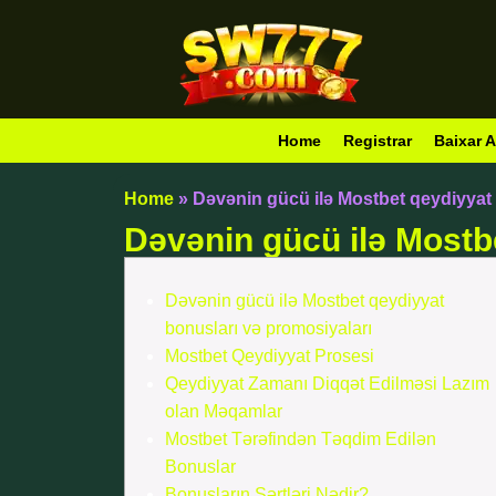
Home
Registrar
Baixar A
Home
»
Dəvənin gücü ilə Mostbet qeydiyyat 
Dəvənin gücü ilə Mostb
Dəvənin gücü ilə Mostbet qeydiyyat
bonusları və promosiyaları
Mostbet Qeydiyyat Prosesi
Qeydiyyat Zamanı Diqqət Edilməsi Lazım
olan Məqamlar
Mostbet Tərəfindən Təqdim Edilən
Bonuslar
Bonusların Şərtləri Nədir?