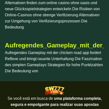
Alternativen finden zum online casino ohne oasis und
neue Glücksspielstrategien entwickeln Die Risiken von
Online-Casinos ohne strenge Verifizierung Alternativen
zur Umgehung von Verifizierungsprozessen Die
Bedeutung
Aufregendes_Gameplay_mit_der_ch
Aufregendes Gameplay mit der chicken road app fordert
Reflexe und bringt rasante Unterhaltung Die Faszination
des simplen Gameplays Strategien für hohe Punktzahlen
Die Bedeutung von
Se você está em busca de
uma plataforma completa,
segura e empolgante para realizar suas apostas