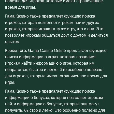
полезно для игроков, которые имеют ограниченное
время для игры.
Гама Казино также предлагает функцию поиска
игроков, которая позволяет игрокам найти других
игроков, которые играют в ту же игру, что и они. Это
позволяет игрокам общаться друг с другом и делиться
опытом.
Кроме того, Gama Casino Online предлагает функцию
поиска информации о играх, которая позволяет
игрокам найти информацию о игре, которая им
понравится, быстро и легко. Это особенно полезно
для игроков, которые имеют ограниченное время для
игры.
Гама Казино также предлагает функцию поиска
информации о бонусах, которая позволяет игрокам
найти информацию о бонусах, которые они могут
получить, быстро и легко. Это особенно полезно для