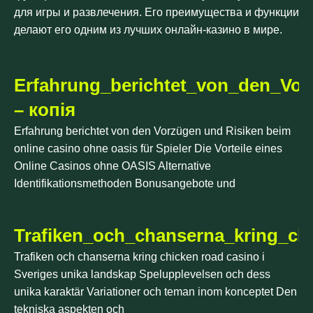
для игры и развлечения. Его преимущества и функции
делают его одним из лучших онлайн-казино в мире.
Erfahrung_berichtet_von_den_Vo
– копія
Erfahrung berichtet von den Vorzügen und Risiken beim
online casino ohne oasis für Spieler Die Vorteile eines
Online Casinos ohne OASIS Alternative
Identifikationsmethoden Bonusangebote und
Trafiken_och_chanserna_kring_ch
Trafiken och chanserna kring chicken road casino i
Sveriges unika landskap Spelupplevelsen och dess
unika karaktär Variationer och teman inom konceptet Den
tekniska aspekten och