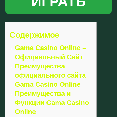
ИГРАТЬ
Содержимое
Gama Casino Online –
Официальный Сайт
Преимущества
официального сайта
Gama Casino Online
Преимущества и
Функции Gama Casino
Online