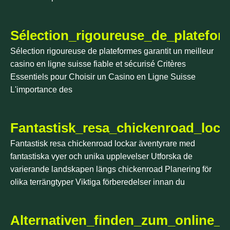
Sélection_rigoureuse_de_platefor
Sélection rigoureuse de plateformes garantit un meilleur
casino en ligne suisse fiable et sécurisé Critères
Essentiels pour Choisir un Casino en Ligne Suisse
L'importance des
Fantastisk_resa_chickenroad_loc
Fantastisk resa chickenroad lockar äventyrare med
fantastiska vyer och unika upplevelser Utforska de
varierande landskapen längs chickenroad Planering för
olika terrängtyper Viktiga förberedelser innan du
Alternativen_finden_zum_online_