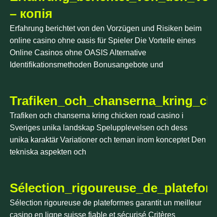
– копія
Erfahrung berichtet von den Vorzügen und Risiken beim
online casino ohne oasis für Spieler Die Vorteile eines
Online Casinos ohne OASIS Alternative
Identifikationsmethoden Bonusangebote und
Trafiken_och_chanserna_kring_ch
Trafiken och chanserna kring chicken road casino i
Sveriges unika landskap Spelupplevelsen och dess
unika karaktär Variationer och teman inom konceptet Den
tekniska aspekten och
Sélection_rigoureuse_de_platefor
Sélection rigoureuse de plateformes garantit un meilleur
casino en ligne suisse fiable et sécurisé Critères