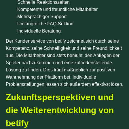
Schnelle Reaktionszeiten
Kompetente und freundliche Mitarbeiter
Mehrsprachiger Support
Umfangreiche FAQ-Sektion
Individuelle Beratung
Der Kundenservice von betify zeichnet sich durch seine
Kompetenz, seine Schnelligkeit und seine Freundlichkeit
aus. Die Mitarbeiter sind stets bemüht, den Anliegen der
Spieler nachzukommen und eine zufriedenstellende
Lösung zu finden. Dies trägt maßgeblich zur positiven
Wahrnehmung der Plattform bei. Individuelle
Problemstellungen lassen sich außerdem effektivst lösen.
Zukunftsperspektiven und
die Weiterentwicklung von
betify