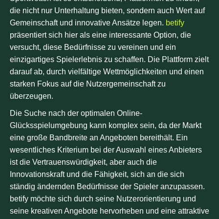
die nicht nur Unterhaltung bieten, sondern auch Wert auf
Gemeinschaft und innovative Ansätze legen.
betify
präsentiert sich hier als eine interessante Option, die
versucht, diese Bedürfnisse zu vereinen und ein
einzigartiges Spielerlebnis zu schaffen. Die Plattform zielt
darauf ab, durch vielfältige Wettmöglichkeiten und einen
starken Fokus auf die Nutzergemeinschaft zu
überzeugen.
Die Suche nach der optimalen Online-
Glücksspielumgebung kann komplex sein, da der Markt
eine große Bandbreite an Angeboten bereithält. Ein
wesentliches Kriterium bei der Auswahl eines Anbieters
ist die Vertrauenswürdigkeit, aber auch die
Innovationskraft und die Fähigkeit, sich an die sich
ständig ändernden Bedürfnisse der Spieler anzupassen.
betify möchte sich durch seine Nutzerorientierung und
seine kreativen Angebote hervorheben und eine attraktive