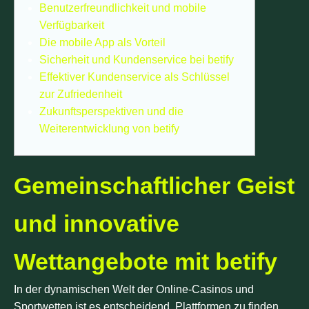
Benutzerfreundlichkeit und mobile
Verfügbarkeit
Die mobile App als Vorteil
Sicherheit und Kundenservice bei betify
Effektiver Kundenservice als Schlüssel
zur Zufriedenheit
Zukunftsperspektiven und die
Weiterentwicklung von betify
Gemeinschaftlicher Geist
und innovative
Wettangebote mit betify
In der dynamischen Welt der Online-Casinos und
Sportwetten ist es entscheidend, Plattformen zu finden,