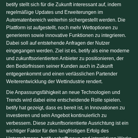
betify stellt sich für die Zukunft interessant auf, indem
regelmäßige Updates und Erweiterungen im
Automatenbereich weiterhin sichergestellt werden. Die
Plattform ist aufgestellt, noch mehr Wettoptionen zu
generieren sowie innovative Funktionen zu integrieren.
Dabei soll auf entstehende Anfragen der Nutzer
eingegangen werden. Ziel ist es, betify als eine moderne
und zukunftsorientierten Anbieter zu positionieren, der
den Bedürfnissen seiner Kunden auch in Zukunft
entgegenkommt und einen verlässlichen Partender
Weiterentwicklung der Wettindustrie rendert.
Die Anpassungsfähigkeit an neue Technologien und
Trends wird dabei eine entscheidende Rolle spielen.
betify hat gezeigt, dass es bereit ist, in Innovationen zu
investieren und sein Angebot kontinuierlich zu
verbessern. Diese zukunftsorientierte Ausrichtung ist ein
wichtiger Faktor für den langfristigen Erfolg des