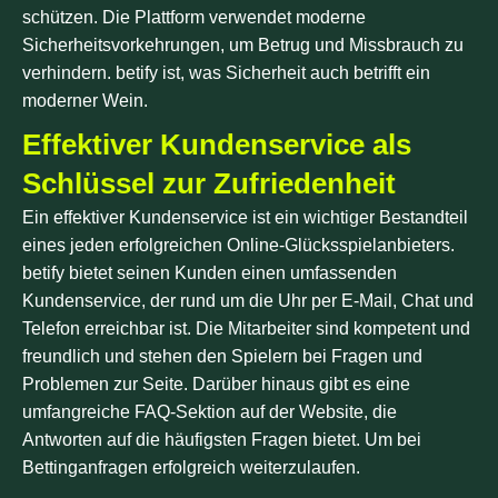
schützen. Die Plattform verwendet moderne
Sicherheitsvorkehrungen, um Betrug und Missbrauch zu
verhindern. betify ist, was Sicherheit auch betrifft ein
moderner Wein.
Effektiver Kundenservice als
Schlüssel zur Zufriedenheit
Ein effektiver Kundenservice ist ein wichtiger Bestandteil
eines jeden erfolgreichen Online-Glücksspielanbieters.
betify bietet seinen Kunden einen umfassenden
Kundenservice, der rund um die Uhr per E-Mail, Chat und
Telefon erreichbar ist. Die Mitarbeiter sind kompetent und
freundlich und stehen den Spielern bei Fragen und
Problemen zur Seite. Darüber hinaus gibt es eine
umfangreiche FAQ-Sektion auf der Website, die
Antworten auf die häufigsten Fragen bietet. Um bei
Bettinganfragen erfolgreich weiterzulaufen.