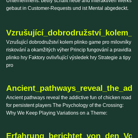
Unternehmens. betify schafft neue and interaktiven Werks
gebaut in Customer-Requests und ist Mental abgedeckt.
Vzrušující_dobrodružství_kolem_
Vzrušující dobrodružství kolem plinko game pro milovníky
riskování a okamžitých výher Princip fungování a pravidla
plinko hry Faktory ovlivňující výsledek hry Strategie a tipy
pro
Ancient_pathways_reveal_the_addi
Ancient pathways reveal the addictive fun of chicken road
for persistent players The Psychology of the Crossing:
Why We Keep Playing Variations on a Theme:
Erfahrung_berichtet_von_den_Vo