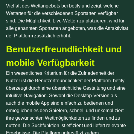
Vielfalt des Wettangebots bei betify und zeigt, welche
Wettarten für die verschiedenen Sportarten verfügbar
sind. Die Möglichkeit, Live-Wetten zu platzieren, wird für
alle genannten Sportarten angeboten, was die Attraktivität
der Plattform zusätzlich erhöht.
Benutzerfreundlichkeit und
mobile Verfügbarkeit
Ein wesentliches Kriterium für die Zufriedenheit der
Nutzer ist die Benutzerfreundlichkeit der Plattform. betify
überzeugt durch eine übersichtliche Gestaltung und eine
intuitive Navigation. Sowohl die Desktop-Version als
auch die mobile App sind einfach zu bedienen und
ermöglichen es den Spielern, schnell und unkompliziert
ihre gewünschten Wettmöglichkeiten zu finden und zu
nutzen. Die Suchfunktion ist effizient und liefert relevante
Ergebnisse. Die Plattform unterstützt zudem