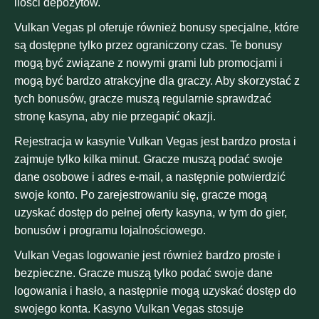
ilości depozytów.
Vulkan Vegas pl oferuje również bonusy specjalne, które
są dostępne tylko przez ograniczony czas. Te bonusy
mogą być związane z nowymi grami lub promocjami i
mogą być bardzo atrakcyjne dla graczy. Aby skorzystać z
tych bonusów, gracze muszą regularnie sprawdzać
stronę kasyna, aby nie przegapić okazji.
Rejestracja w kasynie Vulkan Vegas jest bardzo prosta i
zajmuje tylko kilka minut. Gracze muszą podać swoje
dane osobowe i adres e-mail, a następnie potwierdzić
swoje konto. Po zarejestrowaniu się, gracze mogą
uzyskać dostęp do pełnej oferty kasyna, w tym do gier,
bonusów i programu lojalnościowego.
Vulkan Vegas logowanie jest również bardzo proste i
bezpieczne. Gracze muszą tylko podać swoje dane
logowania i hasło, a następnie mogą uzyskać dostęp do
swojego konta. Kasyno Vulkan Vegas stosuje