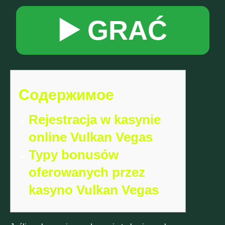
▶️ GRAĆ
Содержимое
Rejestracja w kasynie
online Vulkan Vegas
Typy bonusów
oferowanych przez
kasyno Vulkan Vegas