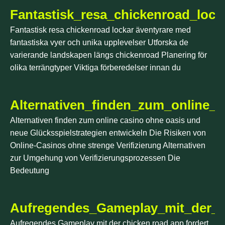
Fantastisk_resa_chickenroad_loc
Fantastisk resa chickenroad lockar äventyrare med
fantastiska vyer och unika upplevelser Utforska de
varierande landskapen längs chickenroad Planering för
olika terrängtyper Viktiga förberedelser innan du
Alternativen_finden_zum_online_
Alternativen finden zum online casino ohne oasis und
neue Glücksspielstrategien entwickeln Die Risiken von
Online-Casinos ohne strenge Verifizierung Alternativen
zur Umgehung von Verifizierungsprozessen Die
Bedeutung
Aufregendes_Gameplay_mit_der_ch
Aufregendes Gameplay mit der chicken road app fordert