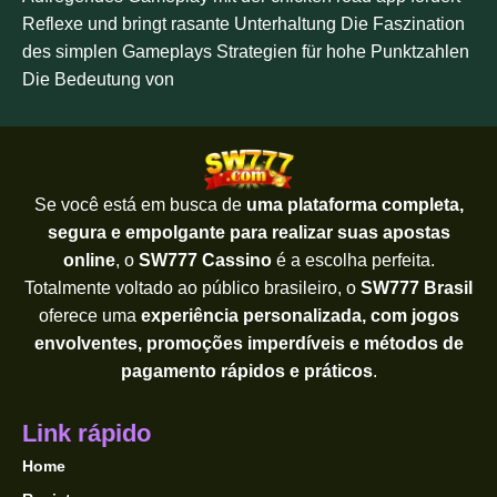
Reflexe und bringt rasante Unterhaltung Die Faszination
des simplen Gameplays Strategien für hohe Punktzahlen
Die Bedeutung von
Se você está em busca de
uma plataforma completa,
segura e empolgante para realizar suas apostas
online
, o
SW777 Cassino
é a escolha perfeita.
Totalmente voltado ao público brasileiro, o
SW777 Brasil
oferece uma
experiência personalizada, com jogos
envolventes, promoções imperdíveis e métodos de
pagamento rápidos e práticos
.
Link rápido
Home