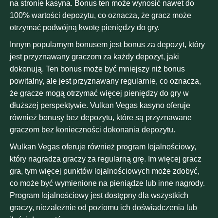
na stronie kasyna. Bonus ten może wynosić nawet do
100% wartości depozytu, co oznacza, że gracz może
otrzymać podwójną kwotę pieniędzy do gry.
Innym popularnym bonusem jest bonus za depozyt, który
jest przyznawany graczom za każdy depozyt, jaki
dokonują. Ten bonus może być mniejszy niż bonus
powitalny, ale jest przyznawany regularnie, co oznacza,
że gracze mogą otrzymać więcej pieniędzy do gry w
dłuższej perspektywie. Vulkan Vegas kasyno oferuje
również bonusy bez depozytu, które są przyznawane
graczom bez konieczności dokonania depozytu.
Wulkan Vegas oferuje również program lojalnościowy,
który nagradza graczy za regularną grę. Im więcej gracz
gra, tym więcej punktów lojalnościowych może zdobyć,
co może być wymienione na pieniądze lub inne nagrody.
Program lojalnościowy jest dostępny dla wszystkich
graczy, niezależnie od poziomu ich doświadczenia lub