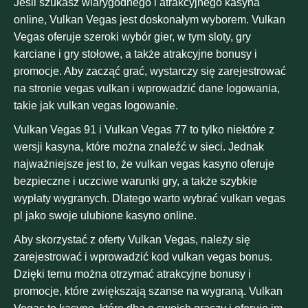
Jeśli szukasz wiarygodnego i atrakcyjnego kasyna
online, Vulkan Vegas jest doskonałym wyborem. Vulkan
Vegas oferuje szeroki wybór gier, w tym sloty, gry
karciane i gry stołowe, a także atrakcyjne bonusy i
promocje. Aby zacząć grać, wystarczy się zarejestrować
na stronie vegas vulkan i wprowadzić dane logowania,
takie jak vulkan vegas logowanie.
Vulkan Vegas 91 i Vulkan Vegas 77 to tylko niektóre z
wersji kasyna, które można znaleźć w sieci. Jednak
najważniejsze jest to, że vulkan vegas kasyno oferuje
bezpieczne i uczciwe warunki gry, a także szybkie
wypłaty wygranych. Dlatego warto wybrać vulkan vegas
pl jako swoje ulubione kasyno online.
Aby skorzystać z oferty Vulkan Vegas, należy się
zarejestrować i wprowadzić kod vulkan vegas bonus.
Dzięki temu można otrzymać atrakcyjne bonusy i
promocje, które zwiększają szanse na wygraną. Vulkan