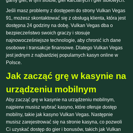
gamy gier, w tym slotów, gier karcianych i gier stołowych.
Jeśli masz problemy z dostępem do strony Vulkan Vegas
91, możesz skontaktować się z obsługą klienta, która jest
dostępna 24 godziny na dobę. Vulkan Vegas dba o
bezpieczeństwo swoich graczy i stosuje
najnowocześniejsze technologie, aby chronić ich dane
osobowe i transakcje finansowe. Dlatego Vulkan Vegas
jest jednym z najbardziej popularnych kasyn online w
Polsce.
Jak zacząć grę w kasynie na
urządzeniu mobilnym
Aby zacząć grę w kasynie na urządzeniu mobilnym,
najpierw musisz wybrać kasyno, które oferuje dostęp
mobilny, takie jak kasyno Vulkan Vegas. Następnie
musisz zarejestrować się na stronie kasyna, co pozwoli
Ci uzyskać dostęp do gier i bonusów, takich jak Vulkan