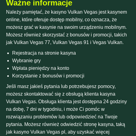
Ważne informacje
Należy pamiętać, że kasyno Vulkan Vegas jest kasynem
online, które oferuje dostęp mobilny, co oznacza, że
możesz grać w kasynie na swoim urządzeniu mobilnym.
Możesz również skorzystać z bonusów i promocji, takich
jak Vulkan Vegas 77, Vulkan Vegas 91 i Vegas Vulkan.
Rejestracja na stronie kasyna
Wybranie gry
Wpłata pieniędzy na konto
Korzystanie z bonusów i promocji
Jeśli masz jakieś pytania lub potrzebujesz pomocy,
możesz skontaktować się z obsługą klienta kasyna
Vulkan Vegas. Obsługa klienta jest dostępna 24 godziny
na dobę, 7 dni w tygodniu, i może Ci pomóc w
rozwiązaniu problemów lub odpowiedzieć na Twoje
pytania. Możesz również odwiedzić stronę kasyna, taką
jak kasyno Vulkan Vegas pl, aby uzyskać więcej