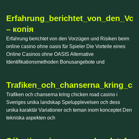
Erfahrung_berichtet_von_den_Vo
– копія
Erfahrung berichtet von den Vorzügen und Risiken beim
online casino ohne oasis für Spieler Die Vorteile eines
Online Casinos ohne OASIS Alternative
Identifikationsmethoden Bonusangebote und
Trafiken_och_chanserna_kring_ch
Trafiken och chanserna kring chicken road casino i
Sveriges unika landskap Spelupplevelsen och dess
unika karaktär Variationer och teman inom konceptet Den
tekniska aspekten och