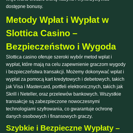
dostępne bonusy.
Metody Wpłat i Wypłat w
Slottica Casino –
Bezpieczeństwo i Wygoda
Slottica casino oferuje szeroki wybór metod wpłat i
wypłat, które mają na celu zapewnienie graczom wygody
i bezpieczeństwa transakcji. Możemy dokonywać wpłat i
wypłat za pomocą kart kredytowych i debetowych, takich
jak Visa i Mastercard, portfeli elektronicznych, takich jak
Skrill i Neteller, oraz przelewów bankowych. Wszystkie
transakcje są zabezpieczone nowoczesnymi
technologiami szyfrowania, co gwarantuje ochronę
danych osobowych i finansowych graczy.
Szybkie i Bezpieczne Wypłaty –