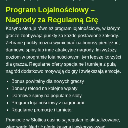
Program Lojalnościowy –
Nagrody za Regularną Grę
Kasyno oferuje również program lojalnościowy, w którym
gracze zdobywają punkty za każde postawione zakłady.
Zebrane punkty można wymieniać na bonusy pieniężne,
darmowe spiny lub inne atrakcyjne nagrody. Im wyższy
poziom w programie lojalnościowym, tym lepsze korzyści
dla gracza. Regularne oferty specjalne i turnieje z pulą
nagród dodatkowo motywują do gry i zwiększają emocje.
Bonus powitalny dla nowych graczy
Bonusy reload na kolejne wpłaty
Darmowe spiny na popularne sloty
Program lojalnościowy z nagrodami
Regularne promocje i turnieje
Promocje w Slottica casino są regularnie aktualizowane,
więc warto śledzić ofertę kasyna i wykorzystywać