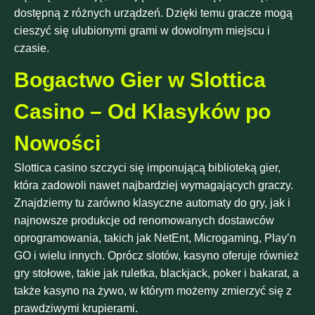
dostępną z różnych urządzeń. Dzięki temu gracze mogą
cieszyć się ulubionymi grami w dowolnym miejscu i
czasie.
Bogactwo Gier w Slottica
Casino – Od Klasyków po
Nowości
Slottica casino szczyci się imponującą biblioteką gier,
która zadowoli nawet najbardziej wymagających graczy.
Znajdziemy tu zarówno klasyczne automaty do gry, jak i
najnowsze produkcje od renomowanych dostawców
oprogramowania, takich jak NetEnt, Microgaming, Play’n
GO i wielu innych. Oprócz slotów, kasyno oferuje również
gry stołowe, takie jak ruletka, blackjack, poker i bakarat, a
także kasyno na żywo, w którym możemy zmierzyć się z
prawdziwymi krupierami.