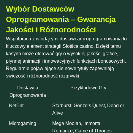
Wybór Dostawców
Oprogramowania – Gwarancja
Jakości i Różnorodności
Współpraca z wiodącymi dostawcami oprogramowania to
kluczowy element strategii Slottica casino. Dzięki temu
kasyno może oferować gry o wysokiej jakości grafice,
płynnej animacji i innowacyjnych funkcjach bonusowych.
Regularnie pojawiające się nowe tytuły zapewniają
świeżość i różnorodność rozgrywki.
Dostawca
Przykładowe Gry
Oprogramowania
NetEnt
Starburst, Gonzo’s Quest, Dead or
Alive
Microgaming
Mega Moolah, Immortal
Romance, Game of Thrones