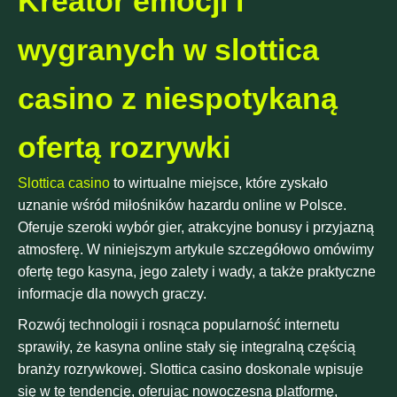
Kreator emocji i
wygranych w slottica
casino z niespotykaną
ofertą rozrywki
Slottica casino
to wirtualne miejsce, które zyskało
uznanie wśród miłośników hazardu online w Polsce.
Oferuje szeroki wybór gier, atrakcyjne bonusy i przyjazną
atmosferę. W niniejszym artykule szczegółowo omówimy
ofertę tego kasyna, jego zalety i wady, a także praktyczne
informacje dla nowych graczy.
Rozwój technologii i rosnąca popularność internetu
sprawiły, że kasyna online stały się integralną częścią
branży rozrywkowej. Slottica casino doskonale wpisuje
się w tę tendencję, oferując nowoczesną platformę,