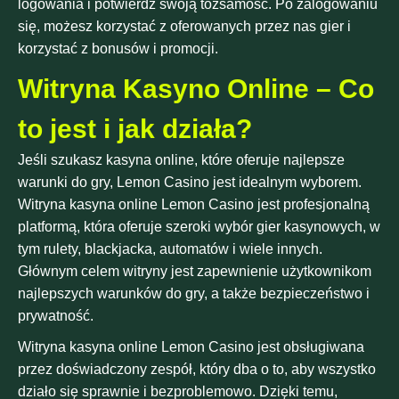
logowania i potwierdź swoją tożsamość. Po zalogowaniu
się, możesz korzystać z oferowanych przez nas gier i
korzystać z bonusów i promocji.
Witryna Kasyno Online – Co
to jest i jak działa?
Jeśli szukasz kasyna online, które oferuje najlepsze
warunki do gry, Lemon Casino jest idealnym wyborem.
Witryna kasyna online Lemon Casino jest profesjonalną
platformą, która oferuje szeroki wybór gier kasynowych, w
tym rulety, blackjacka, automatów i wiele innych.
Głównym celem witryny jest zapewnienie użytkownikom
najlepszych warunków do gry, a także bezpieczeństwo i
prywatność.
Witryna kasyna online Lemon Casino jest obsługiwana
przez doświadczony zespół, który dba o to, aby wszystko
działo się sprawnie i bezproblemowo. Dzięki temu,