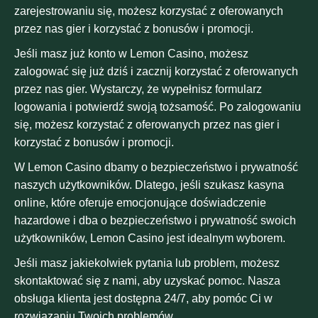
zarejestrowaniu się, możesz korzystać z oferowanych
przez nas gier i korzystać z bonusów i promocji.
Jeśli masz już konto w Lemon Casino, możesz
zalogować się już dziś i zacznij korzystać z oferowanych
przez nas gier. Wystarczy, że wypełnisz formularz
logowania i potwierdź swoją tożsamość. Po zalogowaniu
się, możesz korzystać z oferowanych przez nas gier i
korzystać z bonusów i promocji.
W Lemon Casino dbamy o bezpieczeństwo i prywatność
naszych użytkowników. Dlatego, jeśli szukasz kasyna
online, które oferuje emocjonujące doświadczenie
hazardowe i dba o bezpieczeństwo i prywatność swoich
użytkowników, Lemon Casino jest idealnym wyborem.
Jeśli masz jakiekolwiek pytania lub problem, możesz
skontaktować się z nami, aby uzyskać pomoc. Nasza
obsługa klienta jest dostępna 24/7, aby pomóc Ci w
rozwiązaniu Twoich problemów.