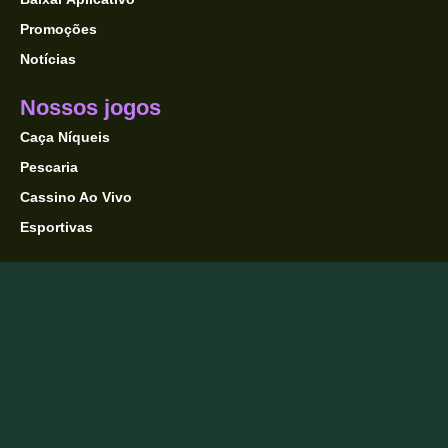
Promoções
Notícias
Nossos jogos
Caça Níqueis
Pescaria
Cassino Ao Vivo
Esportivas