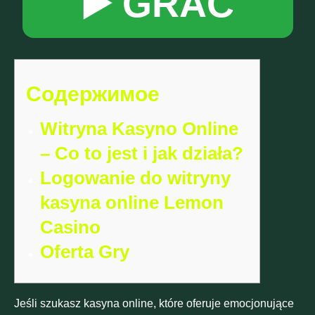
▶️ GRAĆ
Содержимое
Witryna Kasyno Online
– Co to jest i jak działa?
Logowanie do witryny
kasyna online Lemon
Casino
Oferta Gry
Jeśli szukasz kasyna online, które oferuje emocjonujące