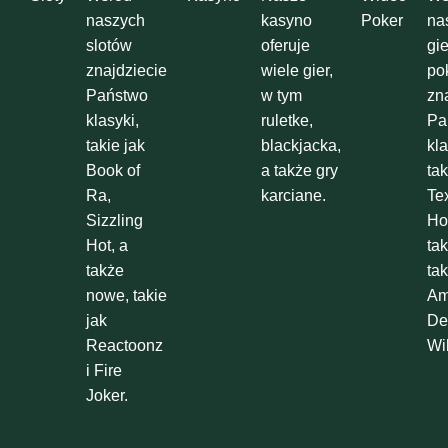
naszych
kasyno
Poker
na
slotów
oferuje
gi
znajdziecie
wiele gier,
po
Państwo
w tym
zn
klasyki,
ruletke,
Pa
takie jak
blackjacka,
kla
Book of
a także gry
tak
Ra,
karciane.
Te
Sizzling
Ho
Hot, a
ta
także
tak
nowe, takie
Am
jak
De
Reactoonz
Wi
i Fire
Joker.