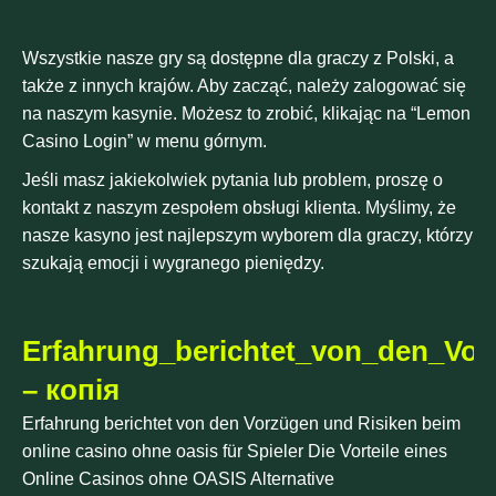
Wszystkie nasze gry są dostępne dla graczy z Polski, a
także z innych krajów. Aby zacząć, należy zalogować się
na naszym kasynie. Możesz to zrobić, klikając na “Lemon
Casino Login” w menu górnym.
Jeśli masz jakiekolwiek pytania lub problem, proszę o
kontakt z naszym zespołem obsługi klienta. Myślimy, że
nasze kasyno jest najlepszym wyborem dla graczy, którzy
szukają emocji i wygranego pieniędzy.
Erfahrung_berichtet_von_den_Vo
– копія
Erfahrung berichtet von den Vorzügen und Risiken beim
online casino ohne oasis für Spieler Die Vorteile eines
Online Casinos ohne OASIS Alternative