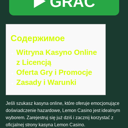
▶️ GRAĆ
Содержимое
Witryna Kasyno Online
z Licencją
Oferta Gry i Promocje
Zasady i Warunki
Jeśli szukasz kasyna online, które oferuje emocjonujące
doświadczenie hazardowe, Lemon Casino jest idealnym
wyborem. Zarejestruj się już dziś i zacznij korzystać z
oficjalnej strony kasyna Lemon Casino.