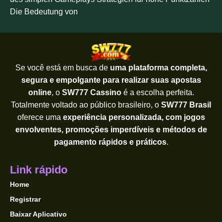
Die Bedeutung von
Se você está em busca de
uma plataforma completa,
segura e empolgante para realizar suas apostas
online
, o
SW777 Cassino
é a escolha perfeita.
Totalmente voltado ao público brasileiro, o
SW777 Brasil
oferece uma
experiência personalizada, com jogos
envolventes, promoções imperdíveis e métodos de
pagamento rápidos e práticos
.
Link rápido
Home
Registrar
Baixar Aplicativo