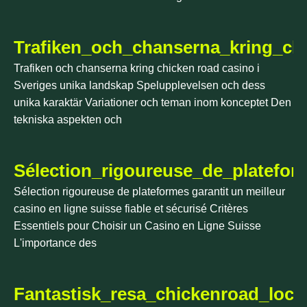
Trafiken_och_chanserna_kring_ch
Trafiken och chanserna kring chicken road casino i
Sveriges unika landskap Spelupplevelsen och dess
unika karaktär Variationer och teman inom konceptet Den
tekniska aspekten och
Sélection_rigoureuse_de_platefor
Sélection rigoureuse de plateformes garantit un meilleur
casino en ligne suisse fiable et sécurisé Critères
Essentiels pour Choisir un Casino en Ligne Suisse
L'importance des
Fantastisk_resa_chickenroad_loc