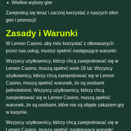
Wielkie wybory gier
Zarejestruj się teraz i zacznij korzystać z naszych ofert
gier i promocji!
Zasady i Warunki
W Lemon Casino, aby móc korzystać z oferowanych
przez nas usług, musisz spełnić następujące warunki:
Wszyscy użytkownicy, którzy chcą zarejestrować się w
Lemon Casino, muszą spełnić wiek 18 lat. Wszyscy
użytkownicy, którzy chcą zarejestrować się w Lemon
Casino, muszą spełnić warunek, że są osobami
pełnoletnimi. Wszyscy użytkownicy, którzy chcą
zarejestrować się w Lemon Casino, muszą spełnić
warunek, że są osobami, które nie są objęte zakazem gry
w kasynie.
Wszyscy użytkownicy, którzy chcą zarejestrować się w
Lemon Casino, muszą spełnić następujące warunki: