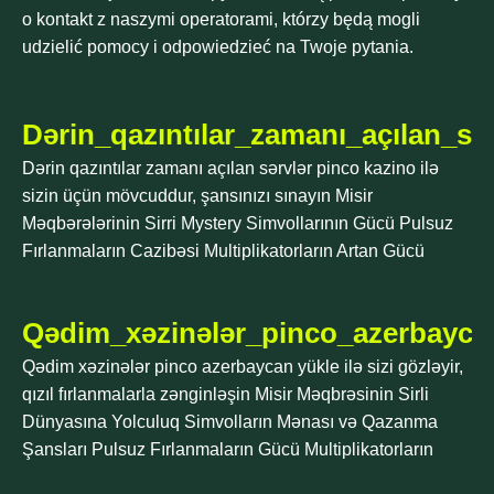
o kontakt z naszymi operatorami, którzy będą mogli
udzielić pomocy i odpowiedzieć na Twoje pytania.
Dərin_qazıntılar_zamanı_açılan_sə
Dərin qazıntılar zamanı açılan sərvlər pinco kazino ilə
sizin üçün mövcuddur, şansınızı sınayın Misir
Məqbərələrinin Sirri Mystery Simvollarının Gücü Pulsuz
Fırlanmaların Cazibəsi Multiplikatorların Artan Gücü
Qədim_xəzinələr_pinco_azerbaycan_y
Qədim xəzinələr pinco azerbaycan yükle ilə sizi gözləyir,
qızıl fırlanmalarla zənginləşin Misir Məqbrəsinin Sirli
Dünyasına Yolculuq Simvolların Mənası və Qazanma
Şansları Pulsuz Fırlanmaların Gücü Multiplikatorların