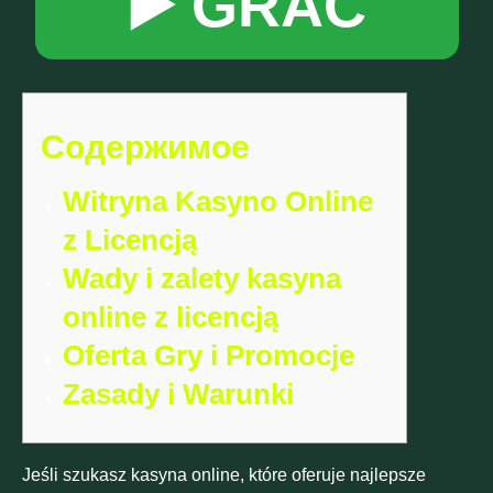
▶️ GRAĆ
Содержимое
Witryna Kasyno Online
z Licencją
Wady i zalety kasyna
online z licencją
Oferta Gry i Promocje
Zasady i Warunki
Jeśli szukasz kasyna online, które oferuje najlepsze