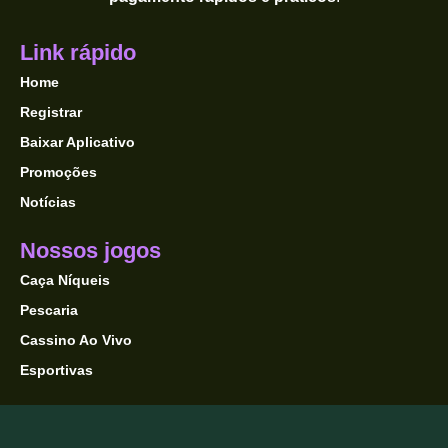
Link rápido
Home
Registrar
Baixar Aplicativo
Promoções
Notícias
Nossos jogos
Caça Níqueis
Pescaria
Cassino Ao Vivo
Esportivas