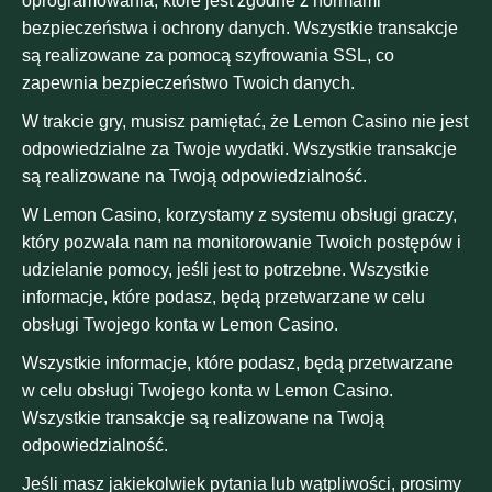
oprogramowania, które jest zgodne z normami
bezpieczeństwa i ochrony danych. Wszystkie transakcje
są realizowane za pomocą szyfrowania SSL, co
zapewnia bezpieczeństwo Twoich danych.
W trakcie gry, musisz pamiętać, że Lemon Casino nie jest
odpowiedzialne za Twoje wydatki. Wszystkie transakcje
są realizowane na Twoją odpowiedzialność.
W Lemon Casino, korzystamy z systemu obsługi graczy,
który pozwala nam na monitorowanie Twoich postępów i
udzielanie pomocy, jeśli jest to potrzebne. Wszystkie
informacje, które podasz, będą przetwarzane w celu
obsługi Twojego konta w Lemon Casino.
Wszystkie informacje, które podasz, będą przetwarzane
w celu obsługi Twojego konta w Lemon Casino.
Wszystkie transakcje są realizowane na Twoją
odpowiedzialność.
Jeśli masz jakiekolwiek pytania lub wątpliwości, prosimy