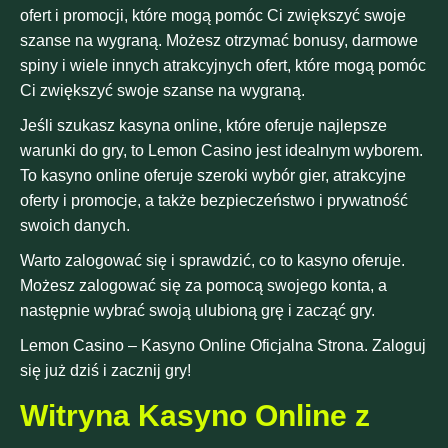
ofert i promocji, które mogą pomóc Ci zwiększyć swoje
szanse na wygraną. Możesz otrzymać bonusy, darmowe
spiny i wiele innych atrakcyjnych ofert, które mogą pomóc
Ci zwiększyć swoje szanse na wygraną.
Jeśli szukasz kasyna online, które oferuje najlepsze
warunki do gry, to Lemon Casino jest idealnym wyborem.
To kasyno online oferuje szeroki wybór gier, atrakcyjne
oferty i promocje, a także bezpieczeństwo i prywatność
swoich danych.
Warto zalogować się i sprawdzić, co to kasyno oferuje.
Możesz zalogować się za pomocą swojego konta, a
następnie wybrać swoją ulubioną grę i zacząć gry.
Lemon Casino – Kasyno Online Oficjalna Strona. Zaloguj
się już dziś i zacznij gry!
Witryna Kasyno Online z