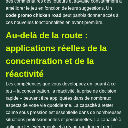
des commentaires des joueurs et travaille constamment à
améliorer le jeu en fonction de leurs suggestions. Un
code promo chicken road
peut parfois donner accès à
ces nouvelles fonctionnalités en avant-première.
Au-delà de la route :
applications réelles de la
concentration et de la
réactivité
Les compétences que vous développez en jouant à ce
jeu – la concentration, la réactivité, la prise de décision
rapide – peuvent être appliquées dans de nombreux
aspects de votre vie quotidienne. La capacité à rester
calme sous pression est essentielle dans de nombreuses
situations professionnelles et personnelles. La capacité à
anticiper les événements et à réagir rapidement peut