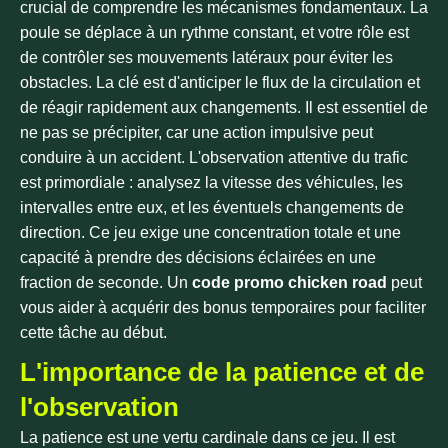
crucial de comprendre les mécanismes fondamentaux. La
poule se déplace à un rythme constant, et votre rôle est
de contrôler ses mouvements latéraux pour éviter les
obstacles. La clé est d'anticiper le flux de la circulation et
de réagir rapidement aux changements. Il est essentiel de
ne pas se précipiter, car une action impulsive peut
conduire à un accident. L'observation attentive du trafic
est primordiale : analysez la vitesse des véhicules, les
intervalles entre eux, et les éventuels changements de
direction. Ce jeu exige une concentration totale et une
capacité à prendre des décisions éclairées en une
fraction de seconde. Un
code promo chicken road
peut
vous aider à acquérir des bonus temporaires pour faciliter
cette tâche au début.
L'importance de la patience et de
l'observation
La patience est une vertu cardinale dans ce jeu. Il est