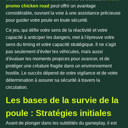
promo chicken road
peut offrir un avantage
considérable, ouvrant la voie à une assistance précieuse
pour guider votre poule en toute sécurité.
Ce jeu, qui défie votre sens de la réactivité et votre
capacité à anticiper les dangers, met à l'épreuve votre
sens du timing et votre capacité stratégique. Il ne s'agit
pas seulement d'éviter les véhicules, mais aussi
d'évaluer les moments propices pour avancer, et de
protéger une créature fragile dans un environnement
hostile. Le succès dépend de votre vigilance et de votre
détermination à assurer sa sécurité à travers la
circulation.
Les bases de la survie de la
poule : Stratégies initiales
Avant de plonger dans les subtilités du gameplay, il est