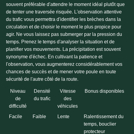
souvent préférable d'attendre le moment idéal plutôt que
de tenter une traversée risquée. L'observation attentive
du trafic vous permettra d'identifier les brèches dans la
circulation et de choisir le moment le plus propice pour
agir. Ne vous laissez pas submerger par la pression du
temps. Prenez le temps d'analyser la situation et de
planifier vos mouvements. La précipitation est souvent
synonyme d'échec. En cultivant la patience et
l'observation, vous augmenterez considérablement vos
chances de succès et de mener votre poule en toute
sécurité de l'autre côté de la route.
Niveau
Densité
Vitesse
Bonus disponibles
de
du trafic
des
difficulté
véhicules
Facile
Faible
Lente
Ralentissement du
temps, bouclier
protecteur