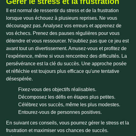
Gérer le stress et la frustration
Il est normal de ressentir du stress et de la frustration
lorsque vous échouez à plusieurs reprises. Ne vous
découragez pas. Analysez vos erreurs et apprenez de
vos échecs. Prenez des pauses régulières pour vous
détendre et vous ressourcer. N'oubliez pas que ce jeu est
avant tout un divertissement. Amusez-vous et profitez de
l'expérience, même si vous rencontrez des difficultés. La
persévérance est la clé du succès. Une approche posée
et réfléchie est toujours plus efficace qu'une tentative
désespérée.
Fixez-vous des objectifs réalisables.
Décomposez les défis en étapes plus petites.
Célébrez vos succès, même les plus modestes.
Entourez-vous de personnes positives.
En suivant ces conseils, vous pourrez gérer le stress et la
frustration et maximiser vos chances de succès.