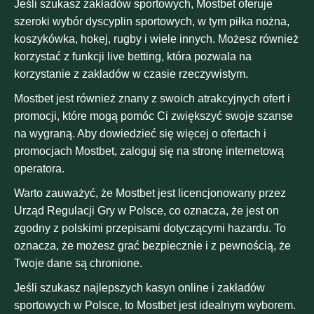
Jeśli szukasz zakładów sportowych, Mostbet oferuje
szeroki wybór dyscyplin sportowych, w tym piłka nożna,
koszykówka, hokej, rugby i wiele innych. Możesz również
korzystać z funkcji live betting, która pozwala na
korzystanie z zakładów w czasie rzeczywistym.
Mostbet jest również znany z swoich atrakcyjnych ofert i
promocji, które mogą pomóc Ci zwiększyć swoje szanse
na wygraną. Aby dowiedzieć się więcej o ofertach i
promocjach Mostbet, zaloguj się na stronę internetową
operatora.
Warto zauważyć, że Mostbet jest licencjonowany przez
Urząd Regulacji Gry w Polsce, co oznacza, że jest on
zgodny z polskimi przepisami dotyczącymi hazardu. To
oznacza, że możesz grać bezpiecznie i z pewnością, że
Twoje dane są chronione.
Jeśli szukasz najlepszych kasyn online i zakładów
sportowych w Polsce, to Mostbet jest idealnym wyborem.