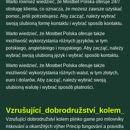
Warto również wiedzieć, że Mostbet Polska oferuje 24/7
obsługę klienta, co oznacza, że możesz zawsze uzyskać
pomoc, jeśli potrzebujesz. Aby zacząć, należy wybrać
swoją ulubioną formę kontaktu i wybrać sposób kontaktu.
Warto wiedzieć, że Mostbet Polska oferuje także
możliwość wykorzystania różnych języków, w tym
polskiego, angielskiego i rosyjskiego. Aby zacząć, należy
wybrać swoją ulubioną język i wybrać sposób kontaktu.
Warto wiedzieć, że Mostbet Polska oferuje także
możliwość wykorzystania różnych walut, w tym złotych,
euro i dolarów. Aby zacząć, należy wybrać swoją
ulubioną walutę i wybrać sposób płatności.
Vzrušující_dobrodružství_kolem_
Vzrušující dobrodružství kolem plinko game pro milovníky
riskování a okamžitých výher Princip fungování a pravidla