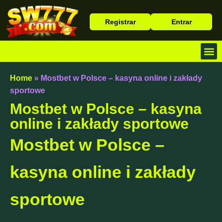
Registrar
Entrar
Baixa
Caça 
Cassin
Home
»
Mostbet w Polsce – kasyna online i zakłady
sportowe
Mostbet w Polsce – kasyna
online i zakłady sportowe
Mostbet w Polsce –
kasyna online i zakłady
sportowe