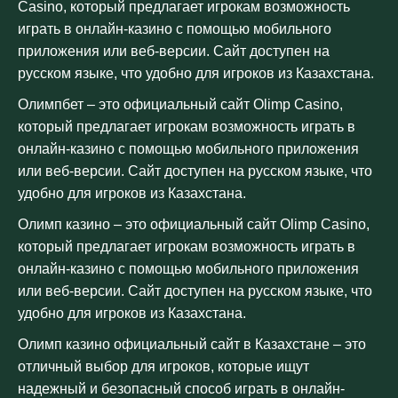
Casino, который предлагает игрокам возможность
играть в онлайн-казино с помощью мобильного
приложения или веб-версии. Сайт доступен на
русском языке, что удобно для игроков из Казахстана.
Олимпбет – это официальный сайт Olimp Casino,
который предлагает игрокам возможность играть в
онлайн-казино с помощью мобильного приложения
или веб-версии. Сайт доступен на русском языке, что
удобно для игроков из Казахстана.
Олимп казино – это официальный сайт Olimp Casino,
который предлагает игрокам возможность играть в
онлайн-казино с помощью мобильного приложения
или веб-версии. Сайт доступен на русском языке, что
удобно для игроков из Казахстана.
Олимп казино официальный сайт в Казахстане – это
отличный выбор для игроков, которые ищут
надежный и безопасный способ играть в онлайн-