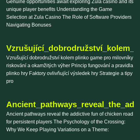
Genuine opportunities await exploring Zula casino and its
unique player benefits Understanding the Game
Selection at Zula Casino The Role of Software Providers
Navigating Bonuses
Vzrušující_dobrodružství_kolem_
Vzrušující dobrodružství kolem plinko game pro milovníky
riskování a okamžitých výher Princip fungování a pravidla
plinko hry Faktory ovlivňující výsledek hry Strategie a tipy
pro
Ancient_pathways_reveal_the_addi
Ancient pathways reveal the addictive fun of chicken road
for persistent players The Psychology of the Crossing:
Why We Keep Playing Variations on a Theme: