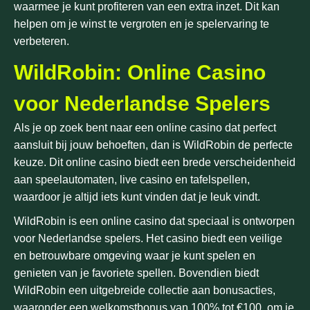
waarmee je kunt profiteren van een extra inzet. Dit kan
helpen om je winst te vergroten en je spelervaring te
verbeteren.
WildRobin: Online Casino
voor Nederlandse Spelers
Als je op zoek bent naar een online casino dat perfect
aansluit bij jouw behoeften, dan is WildRobin de perfecte
keuze. Dit online casino biedt een brede verscheidenheid
aan speelautomaten, live casino en tafelspellen,
waardoor je altijd iets kunt vinden dat je leuk vindt.
WildRobin is een online casino dat speciaal is ontworpen
voor Nederlandse spelers. Het casino biedt een veilige
en betrouwbare omgeving waar je kunt spelen en
genieten van je favoriete spellen. Bovendien biedt
WildRobin een uitgebreide collectie aan bonusacties,
waaronder een welkomstbonus van 100% tot €100, om je