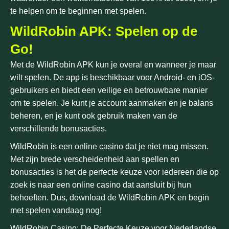
te helpen om te beginnen met spelen.
WildRobin APK: Spelen op de
Go!
Met de WildRobin APK kun je overal en wanneer je maar
wilt spelen. De app is beschikbaar voor Android- en iOS-
gebruikers en biedt een veilige en betrouwbare manier
om te spelen. Je kunt je account aanmaken en je balans
beheren, en je kunt ook gebruik maken van de
verschillende bonusacties.
WildRobin is een online casino dat je niet mag missen.
Met zijn brede verscheidenheid aan spellen en
bonusacties is het de perfecte keuze voor iedereen die op
zoek is naar een online casino dat aansluit bij hun
behoeften. Dus, download de WildRobin APK en begin
met spelen vandaag nog!
WildRobin Casino: De Perfecte Keuze voor Nederlandse