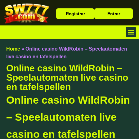
Registrar
Entrar
Baixa
Caça 
Cassin
Home
»
Online casino WildRobin – Speelautomaten
live casino en tafelspellen
Online casino WildRobin –
Speelautomaten live casino
en tafelspellen
Online casino WildRobin
– Speelautomaten live
casino en tafelspellen