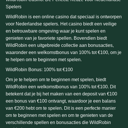
Spelers
WildRobin is een online casino dat speciaal is ontworpen
voor Nederlandse spelers. Het casino biedt een veilige
en betrouwbare omgeving waar je kunt spelen en
genieten van je favoriete spellen. Bovendien biedt
WildRobin een uitgebreide collectie aan bonusacties,
waaronder een welkomstbonus van 100% tot €100, om je
te helpen om te beginnen met spelen.
WildRobin Bonus: 100% tot €100
Om je te helpen om te beginnen met spelen, biedt
WildRobin een welkomstbonus van 100% tot €100. Dit
betekent dat je bij het maken van een deposit van €100
een bonus van €100 ontvangt, waardoor je een balans
van €200 hebt om te spelen. Dit is een perfecte manier
om te beginnen met spelen en om te genieten van de
verschillende spellen en bonusacties die WildRobin