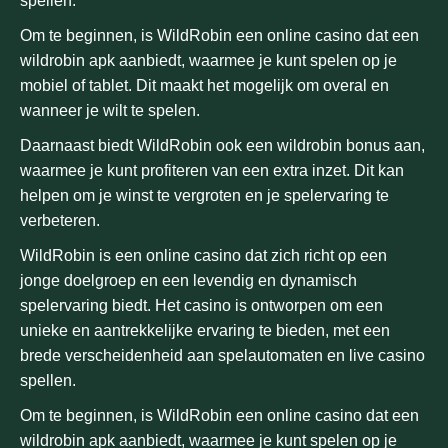
spellen.
Om te beginnen, is WildRobin een online casino dat een
wildrobin apk aanbiedt, waarmee je kunt spelen op je
mobiel of tablet. Dit maakt het mogelijk om overal en
wanneer je wilt te spelen.
Daarnaast biedt WildRobin ook een wildrobin bonus aan,
waarmee je kunt profiteren van een extra inzet. Dit kan
helpen om je winst te vergroten en je spelervaring te
verbeteren.
WildRobin is een online casino dat zich richt op een
jonge doelgroep en een levendig en dynamisch
spelervaring biedt. Het casino is ontworpen om een
unieke en aantrekkelijke ervaring te bieden, met een
brede verscheidenheid aan spelautomaten en live casino
spellen.
Om te beginnen, is WildRobin een online casino dat een
wildrobin apk aanbiedt, waarmee je kunt spelen op je