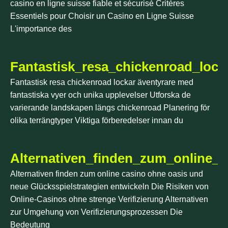
casino en ligne suisse fiable et sécurisé Critères
Essentiels pour Choisir un Casino en Ligne Suisse
L'importance des
Fantastisk_resa_chickenroad_loc
Fantastisk resa chickenroad lockar äventyrare med
fantastiska vyer och unika upplevelser Utforska de
varierande landskapen längs chickenroad Planering för
olika terrängtyper Viktiga förberedelser innan du
Alternativen_finden_zum_online_
Alternativen finden zum online casino ohne oasis und
neue Glücksspielstrategien entwickeln Die Risiken von
Online-Casinos ohne strenge Verifizierung Alternativen
zur Umgehung von Verifizierungsprozessen Die
Bedeutung