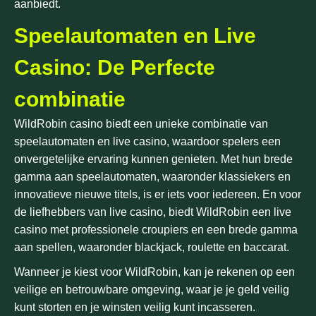
aanbiedt.
Speelautomaten en Live
Casino: De Perfecte
combinatie
WildRobin casino biedt een unieke combinatie van
speelautomaten en live casino, waardoor spelers een
onvergetelijke ervaring kunnen genieten. Met hun brede
gamma aan speelautomaten, waaronder klassiekers en
innovatieve nieuwe titels, is er iets voor iedereen. En voor
de liefhebbers van live casino, biedt WildRobin een live
casino met professionele croupiers en een brede gamma
aan spellen, waaronder blackjack, roulette en baccarat.
Wanneer je kiest voor WildRobin, kan je rekenen op een
veilige en betrouwbare omgeving, waar je je geld veilig
kunt storten en je winsten veilig kunt incasseren.