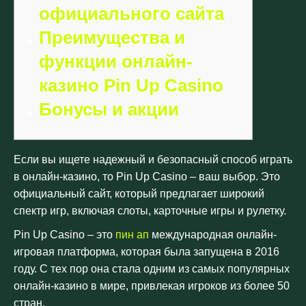
официального сайта
Преимущества и
функции онлайн-
казино Pin Up Casino
Бонусы и акции
Если вы ищете надежный и безопасный способ играть
в онлайн-казино, то Pin Up Casino – ваш выбор. Это
официальный сайт, который предлагает широкий
спектр игр, включая слоты, карточные игры и рулетку.
Pin Up Casino – это
пин ап
международная онлайн-
игровая платформа, которая была запущена в 2016
году. С тех пор она стала одним из самых популярных
онлайн-казино в мире, привлекая игроков из более 50
стран.