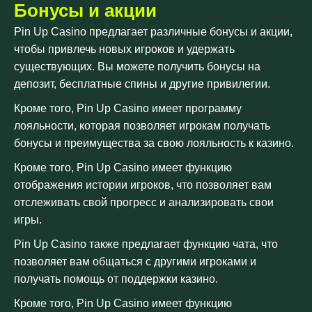
Бонусы и акции
Pin Up Casino предлагает различные бонусы и акции,
чтобы привлечь новых игроков и удержать
существующих. Вы можете получить бонусы на
депозит, бесплатные спины и другие привилегии.
Кроме того, Pin Up Casino имеет программу
лояльности, которая позволяет игрокам получать
бонусы и преимущества за свою лояльность к казино.
Кроме того, Pin Up Casino имеет функцию
отображения истории игроков, что позволяет вам
отслеживать свой прогресс и анализировать свои
игры.
Pin Up Casino также предлагает функцию чата, что
позволяет вам общаться с другими игроками и
получать помощь от поддержки казино.
Кроме того, Pin Up Casino имеет функцию