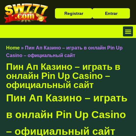
Registrar
Entrar
Baixa
Caça 
Cassin
Home
»
Пин Ап Казино – играть в онлайн Pin Up
Casino – официальный сайт
Пин Ап Казино – играть в
онлайн Pin Up Casino –
официальный сайт
Пин Ап Казино – играть
в онлайн Pin Up Casino
– официальный сайт