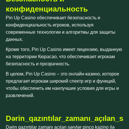
конфиденциальность
Pin Up Casino обеспечивает безопасность и
конфиденциальность игроков, используя
современные технологии и алгоритмы для защиты
данных.
Кроме того, Pin Up Casino имеет лицензию, выданную
на территории Кюрасао, что обеспечивает игрокам
безопасность и прозрачность.
В целом, Pin Up Casino – это онлайн-казино, которое
предлагает игрокам широкий спектр игр и функций,
чтобы обеспечить им наилучшие условия для игры и
развлечений.
Dərin_qazıntılar_zamanı_açılan_sə
Dərin qazıntılar zamanı açılan sərvlər pinco kazino ilə