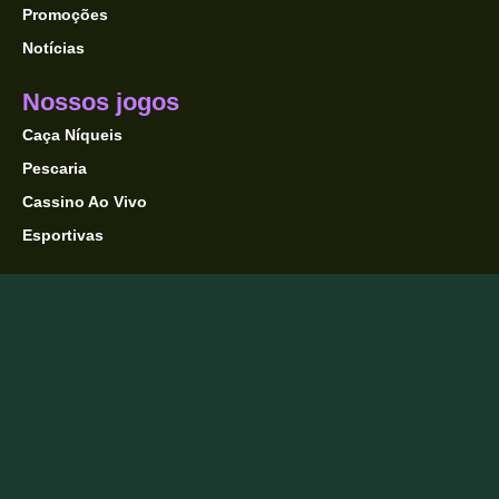
Promoções
Notícias
Nossos jogos
Caça Níqueis
Pescaria
Cassino Ao Vivo
Esportivas