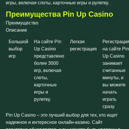
игры, включая слоты, карточные игры и рулетку.
Преимущества Pin Up Casino
Преимущество
Описание
Большой
На сайте Pin
Легкая
Регистраци
выбор
Up Casino
регистрация
на сайте Pin
игр
представлено
Up Casino
более 3000
занимает
игр, включая
считанные
слоты,
минуты, и
карточные
вы можете
игры и
начать
рулетку.
играть
сразу.
Pin Up Casino – это лучший выбор для тех, кто ищет
надежное и интересное онлайн-казино. Сайт