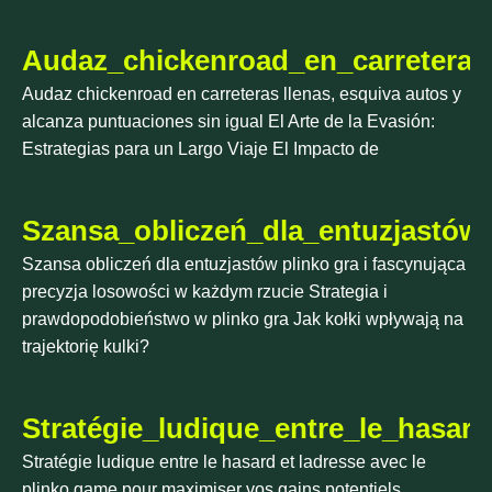
Audaz_chickenroad_en_carreteras
Audaz chickenroad en carreteras llenas, esquiva autos y
alcanza puntuaciones sin igual El Arte de la Evasión:
Estrategias para un Largo Viaje El Impacto de
Szansa_obliczeń_dla_entuzjastów_
Szansa obliczeń dla entuzjastów plinko gra i fascynująca
precyzja losowości w każdym rzucie Strategia i
prawdopodobieństwo w plinko gra Jak kołki wpływają na
trajektorię kulki?
Stratégie_ludique_entre_le_hasa
Stratégie ludique entre le hasard et ladresse avec le
plinko game pour maximiser vos gains potentiels