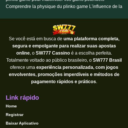
Comprendre la physique du plinko game L'influence de la
Se você está em busca de
uma plataforma completa,
segura e empolgante para realizar suas apostas
online
, o
SW777 Cassino
é a escolha perfeita.
Totalmente voltado ao público brasileiro, o
SW777 Brasil
oferece uma
experiência personalizada, com jogos
envolventes, promoções imperdíveis e métodos de
pagamento rápidos e práticos
.
Link rápido
Home
Registrar
Baixar Aplicativo