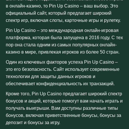
в онлайн-казино, то Pin Up Casino – ваш выбор. Это
официальный сайт, который предлагает широкий
спектр игр, включая слоты, карточные игры и рулетку.
Pin Up Casino – это международная онлайн-игровая
платформа, которая была запущена в 2016 году. С тех
пор она стала одним из самых популярных онлайн-
казино в мире, привлекая игроков из более 50 стран.
Один из ключевых факторов успеха Pin Up Casino –
это его безопасность. Сайт использует современные
технологии для защиты данных игроков и
обеспечивает конфиденциальность их транзакций.
Кроме того, Pin Up Casino предлагает широкий спектр
бонусов и акций, которые помогут вам начать играть и
получать выигрыши. Вам доступны различные типы
бонусов, включая приветственные бонусы, бонусы за
депозит и бонусы за игру.