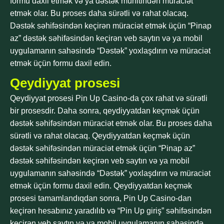
formu daxil etmək və ya dəstək mühitindən müraciət
etmək olar. Bu proses daha sürətli və rahat olacaq.
Dəstək səhifəsindən keçirən müraciət etmək üçün “Pinap
az” dəstək səhifəsindən keçirən veb saytın və ya mobil
uygulamanın sahəsində “Dəstək” yoxlaşdırın və müraciət
etmək üçün formu daxil edin.
Qeydiyyat prosesi
Qeydiyyat prosesi Pin Up Casino-da çox rahat və sürətli
bir prosesdir. Daha sonra, qeydiyyatdan keçmək üçün
dəstək səhifəsindən müraciət etmək olar. Bu proses daha
sürətli və rahat olacaq. Qeydiyyatdan keçmək üçün
dəstək səhifəsindən müraciət etmək üçün “Pinap az”
dəstək səhifəsindən keçirən veb saytın və ya mobil
uygulamanın sahəsində “Dəstək” yoxlaşdırın və müraciət
etmək üçün formu daxil edin. Qeydiyyatdan keçmək
prosesi tamamlandıqdan sonra, Pin Up Casino-dan
keçirən hesabınız yaradılıb və “Pin Up giriş” səhifəsindən
keçirən veb saytın və ya mobil uygulamanın sahəsində