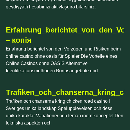
qeydiyyatlı hesabınızı aktivləşdirə bilərsiniz.
Erfahrung_berichtet_von_den_Vo
– копія
Erfahrung berichtet von den Vorzügen und Risiken beim
online casino ohne oasis für Spieler Die Vorteile eines
Online Casinos ohne OASIS Alternative
Identifikationsmethoden Bonusangebote und
Trafiken_och_chanserna_kring_ch
Trafiken och chanserna kring chicken road casino i
Sveriges unika landskap Spelupplevelsen och dess
unika karaktär Variationer och teman inom konceptet Den
tekniska aspekten och