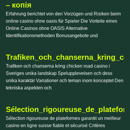
– копія
Erfahrung berichtet von den Vorzügen und Risiken beim
online casino ohne oasis für Spieler Die Vorteile eines
Online Casinos ohne OASIS Alternative
Identifikationsmethoden Bonusangebote und
Trafiken_och_chanserna_kring_ch
Trafiken och chanserna kring chicken road casino i
Sveriges unika landskap Spelupplevelsen och dess
unika karaktär Variationer och teman inom konceptet Den
tekniska aspekten och
Sélection_rigoureuse_de_platefor
Sélection rigoureuse de plateformes garantit un meilleur
casino en ligne suisse fiable et sécurisé Critères