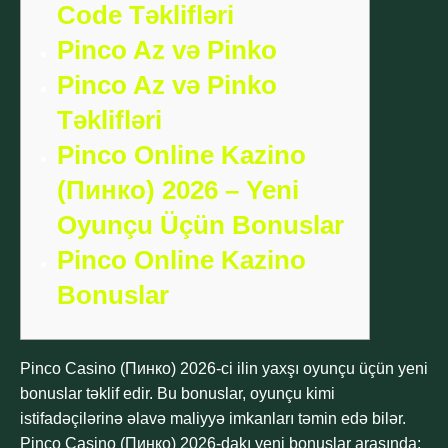
Code Təklifləri
Pinco Az və Pinko
Pinco Az və Pinko
Təklifləri
Pinco Online Kazino
(Пинко) 2026 – Yeni
Oyunçu Üçün Bonuslar
Pinco Online Kazino
Bonuslar
Pinco Casino (Пинко) 2026-ci ilin yaxşı oyunçu üçün yeni
bonuslar təklif edir. Bu bonuslar, oyunçu kimi
istifadəçilərinə əlavə maliyyə imkanları təmin edə bilər.
Pinco Casino (Пинко) 2026-dakı yeni bonuslar arasında: