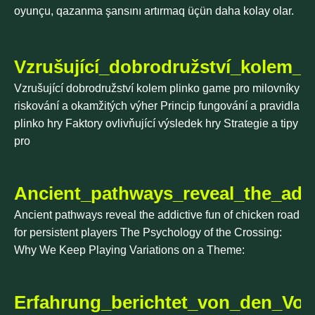
oyunçu, qazanma şansını artırmaq üçün daha kolay olar.
Vzrušující_dobrodružství_kolem_
Vzrušující dobrodružství kolem plinko game pro milovníky
riskování a okamžitých výher Princip fungování a pravidla
plinko hry Faktory ovlivňující výsledek hry Strategie a tipy
pro
Ancient_pathways_reveal_the_addi
Ancient pathways reveal the addictive fun of chicken road
for persistent players The Psychology of the Crossing:
Why We Keep Playing Variations on a Theme:
Erfahrung_berichtet_von_den_Vo