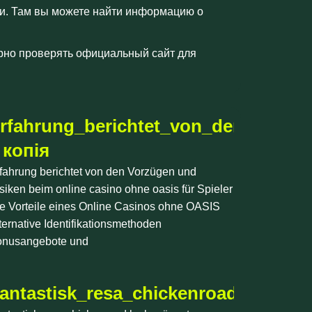
ции. Там вы можете найти информацию о
ярно проверять официальный сайт для
iskování_a_oka
dictive_fun_of_chicken_road_for_pe
rfahrung_berichtet_von_den_Vorzü
 копія
fahrung berichtet von den Vorzügen und
siken beim online casino ohne oasis für Spieler
e Vorteile eines Online Casinos ohne OASIS
ternative Identifikationsmethoden
nusangebote und
s_unika_landskap
ormes_garantit_un_meilleur_casino_
antastisk_resa_chickenroad_lockar