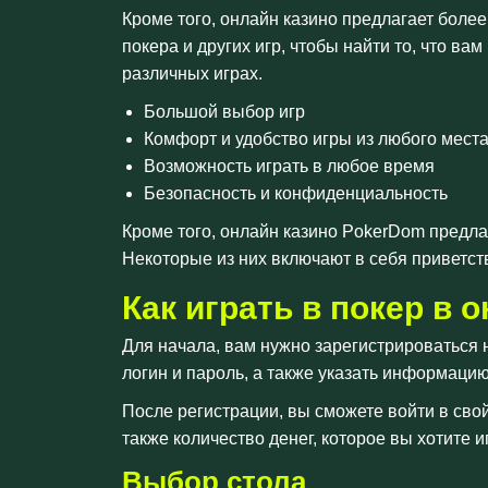
Кроме того, онлайн казино предлагает боле
покера и других игр, чтобы найти то, что в
различных играх.
Большой выбор игр
Комфорт и удобство игры из любого мест
Возможность играть в любое время
Безопасность и конфиденциальность
Кроме того, онлайн казино PokerDom предлаг
Некоторые из них включают в себя приветс
Как играть в покер в 
Для начала, вам нужно зарегистрироваться 
логин и пароль, а также указать информацию
После регистрации, вы сможете войти в свой 
также количество денег, которое вы хотите иг
Выбор стола