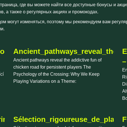
страница, где вы можете найти все доступные бонусы и ак
в, а также о регулярных акциях и промокодах.
рдом могут изменяться, поэтому мы рекомендуем вам регул
и.
kolem_plinko_game_pro_milovníky_r
Ancient_pathways_reveal_the_ad
E
–
Ancient pathways reveal the addictive fun of
chicken road for persistent players The
Er
cí
Psychology of the Crossing: Why We Keep
Ri
Playing Variations on a Theme:
Di
Al
Bo
ring_chicken_road_casino_i_Sverige
Sélection_rigoureuse_de_platef
F