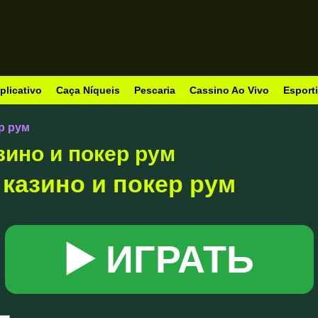
plicativo
Caça Níqueis
Pescaria
Cassino Ao Vivo
Esport
р рум
зино и покер рум
казино и покер рум
▶️ ИГРАТЬ