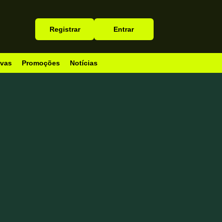
Registrar
Entrar
ivas
Promoções
Notícias