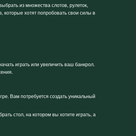
выбрать из множества слотов, рулеток,
в, которые хотят попробовать свои силы в
ачать играть или увеличить ваш банкрол.
жения.
гре. Вам потребуется создать уникальный
рать стол, на котором вы хотите играть, а