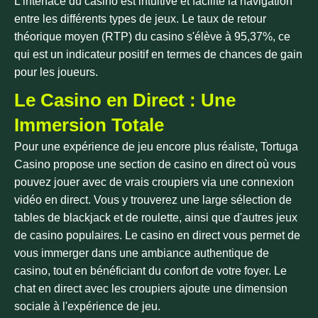
L'interface du casino est intuitive et facilite la navigation
entre les différents types de jeux. Le taux de retour
théorique moyen (RTP) du casino s'élève à 95,37%, ce
qui est un indicateur positif en termes de chances de gain
pour les joueurs.
Le Casino en Direct : Une
Immersion Totale
Pour une expérience de jeu encore plus réaliste, Tortuga
Casino propose une section de casino en direct où vous
pouvez jouer avec de vrais croupiers via une connexion
vidéo en direct. Vous y trouverez une large sélection de
tables de blackjack et de roulette, ainsi que d'autres jeux
de casino populaires. Le casino en direct vous permet de
vous immerger dans une ambiance authentique de
casino, tout en bénéficiant du confort de votre foyer. Le
chat en direct avec les croupiers ajoute une dimension
sociale à l'expérience de jeu.