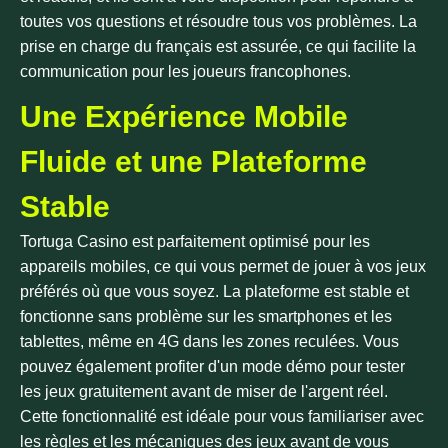
toutes vos questions et résoudre tous vos problèmes. La
prise en charge du français est assurée, ce qui facilite la
communication pour les joueurs francophones.
Une Expérience Mobile
Fluide et une Plateforme
Stable
Tortuga Casino est parfaitement optimisé pour les
appareils mobiles, ce qui vous permet de jouer à vos jeux
préférés où que vous soyez. La plateforme est stable et
fonctionne sans problème sur les smartphones et les
tablettes, même en 4G dans les zones reculées. Vous
pouvez également profiter d'un mode démo pour tester
les jeux gratuitement avant de miser de l'argent réel.
Cette fonctionnalité est idéale pour vous familiariser avec
les règles et les mécaniques des jeux avant de vous