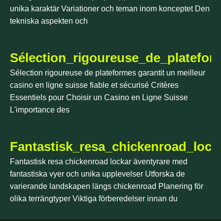
unika karaktär Variationer och teman inom konceptet Den
tekniska aspekten och
Sélection_rigoureuse_de_platefor
Sélection rigoureuse de plateformes garantit un meilleur
casino en ligne suisse fiable et sécurisé Critères
Essentiels pour Choisir un Casino en Ligne Suisse
L'importance des
Fantastisk_resa_chickenroad_loc
Fantastisk resa chickenroad lockar äventyrare med
fantastiska vyer och unika upplevelser Utforska de
varierande landskapen längs chickenroad Planering för
olika terrängtyper Viktiga förberedelser innan du