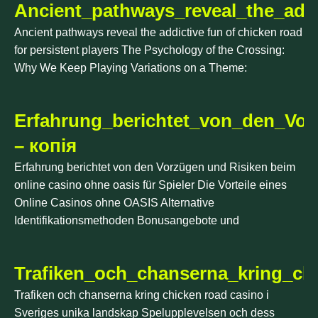
Ancient_pathways_reveal_the_addi
Ancient pathways reveal the addictive fun of chicken road
for persistent players The Psychology of the Crossing:
Why We Keep Playing Variations on a Theme:
Erfahrung_berichtet_von_den_Vo
– копія
Erfahrung berichtet von den Vorzügen und Risiken beim
online casino ohne oasis für Spieler Die Vorteile eines
Online Casinos ohne OASIS Alternative
Identifikationsmethoden Bonusangebote und
Trafiken_och_chanserna_kring_ch
Trafiken och chanserna kring chicken road casino i
Sveriges unika landskap Spelupplevelsen och dess