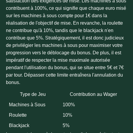
satisfaction des exigences de mise. Les machines à sous
contribuent à 100%, ce qui signifie que chaque euro misé
sur les machines à sous compte pour 1€ dans la
réalisation de l'objectif de mise. En revanche, la roulette
ne contribue qu'à 10%, tandis que le blackjack n'en
contribue que 5%. Stratégiquement, il est donc judicieux
de privilégier les machines à sous pour maximiser votre
progression vers le déblocage du bonus. De plus, il est
impératif de respecter la mise maximale autorisée
pendant l'utilisation du bonus, qui se situe entre 5€ et 7€
par tour. Dépasser cette limite entraînera l'annulation du
bonus.
Type de Jeu
Contribution au Wager
Machines à Sous
100%
Roulette
10%
Blackjack
5%