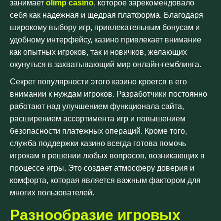
занимает
olimp casino
, которое зарекомендовало
себя как надежная и щедрая платформа. Благодаря
широкому выбору игр, привлекательным бонусам и
удобному интерфейсу, казино привлекает внимание
как опытных игроков, так и новичков, желающих
окунуться в захватывающий мир онлайн-гемблинга.
Секрет популярности этого казино кроется в его
внимании к нуждам игроков. Разработчики постоянно
работают над улучшением функционала сайта,
расширением ассортимента игр и повышением
безопасности платежных операций. Кроме того,
служба поддержки казино всегда готова помочь
игрокам в решении любых вопросов, возникающих в
процессе игры. Это создает атмосферу доверия и
комфорта, которая является важным фактором для
многих пользователей.
Разнообразие игровых