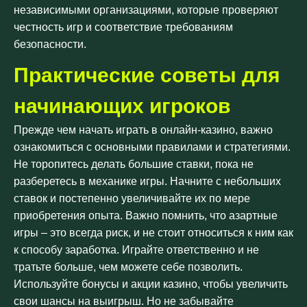
независимыми организациями, которые проверяют
честность игр и соответствие требованиям
безопасности.
Практические советы для
начинающих игроков
Прежде чем начать играть в онлайн-казино, важно
ознакомиться с основными правилами и стратегиями.
Не торопитесь делать большие ставки, пока не
разберетесь в механике игры. Начните с небольших
ставок и постепенно увеличивайте их по мере
приобретения опыта. Важно помнить, что азартные
игры – это всегда риск, и не стоит относиться к ним как
к способу заработка. Играйте ответственно и не
тратьте больше, чем можете себе позволить.
Используйте бонусы и акции казино, чтобы увеличить
свои шансы на выигрыш. Но не забывайте