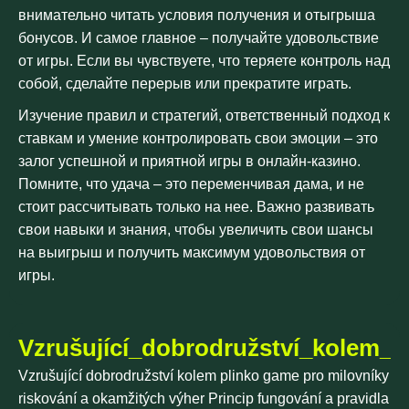
внимательно читать условия получения и отыгрыша
бонусов. И самое главное – получайте удовольствие
от игры. Если вы чувствуете, что теряете контроль над
собой, сделайте перерыв или прекратите играть.
Изучение правил и стратегий, ответственный подход к
ставкам и умение контролировать свои эмоции – это
залог успешной и приятной игры в онлайн-казино.
Помните, что удача – это переменчивая дама, и не
стоит рассчитывать только на нее. Важно развивать
свои навыки и знания, чтобы увеличить свои шансы
на выигрыш и получить максимум удовольствия от
игры.
Vzrušující_dobrodružství_kolem_
Vzrušující dobrodružství kolem plinko game pro milovníky
riskování a okamžitých výher Princip fungování a pravidla