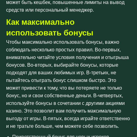
может быть кешбек, повышенные лимиты на вывод
средств или персональный менеджер.
Как максимально
использовать бонусы
Чтобы максимально использовать бонусы, важно
соблюдать несколько простых правил. Во-первых,
внимательно читайте условия получения и отыгрыша
бонусов. Во-вторых, выбирайте бонусы, которые
подходят для ваших любимых игр. В-третьих, не
пытайтесь отыграть бонус слишком быстро. Это
может привести к тому, что вы потеряете не только
бонус, но и свои собственные деньги. В-четвертых,
используйте бонусы в сочетании с другими акциями
казино. Это позволит вам получить максимальную
выгоду от игры. В-пятых, всегда играйте ответственно
и не тратьте больше, чем можете себе позволить.
Приветственный бонус для новых игроков