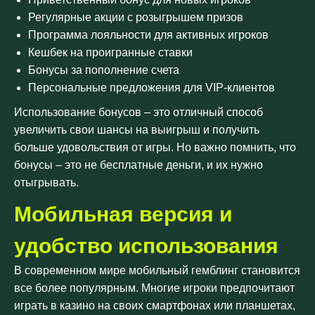
Регулярные акции с розыгрышем призов
Программа лояльности для активных игроков
Кешбек на проигранные ставки
Бонусы за пополнение счета
Персональные предложения для VIP-клиентов
Использование бонусов – это отличный способ
увеличить свои шансы на выигрыш и получить
больше удовольствия от игры. Но важно помнить, что
бонусы – это не бесплатные деньги, и их нужно
отыгрывать.
Мобильная версия и
удобство использования
В современном мире мобильный гемблинг становится
все более популярным. Многие игроки предпочитают
играть в казино на своих смартфонах или планшетах,