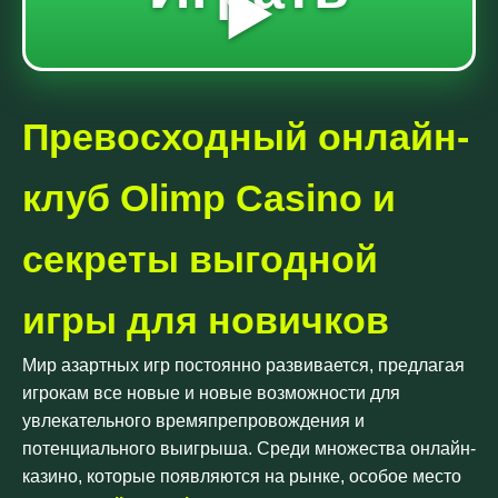
▶️
Превосходный онлайн-
клуб Olimp Casino и
секреты выгодной
игры для новичков
Мир азартных игр постоянно развивается, предлагая
игрокам все новые и новые возможности для
увлекательного времяпрепровождения и
потенциального выигрыша. Среди множества онлайн-
казино, которые появляются на рынке, особое место