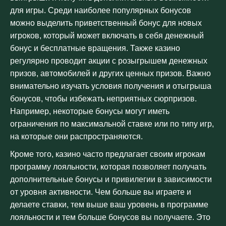
для игры. Среди наиболее популярных бонусов
можно выделить приветственный бонус для новых
игроков, который может включать в себя денежный
бонус и бесплатные вращения. Также казино
регулярно проводит акции с розыгрышем денежных
призов, автомобилей и других ценных призов. Важно
внимательно изучать условия получения и отыгрыша
бонусов, чтобы избежать неприятных сюрпризов.
Например, некоторые бонусы могут иметь
ограничения по максимальной ставке или по типу игр,
на которые они распространяются.
Кроме того, казино часто предлагает своим игрокам
программу лояльности, которая позволяет получать
дополнительные бонусы и привилегии в зависимости
от уровня активности. Чем больше вы играете и
делаете ставки, тем выше ваш уровень в программе
лояльности и тем больше бонусов вы получаете. Это