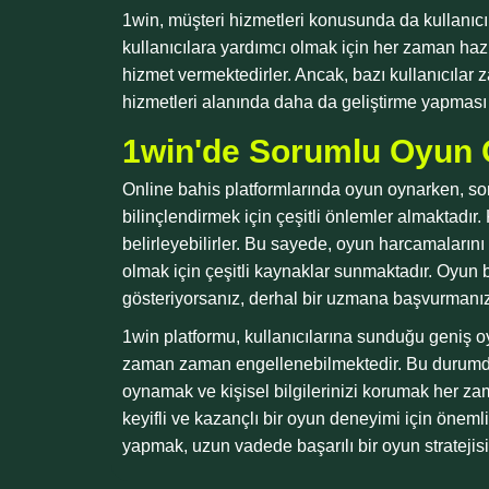
1win, müşteri hizmetleri konusunda da kullanıcıla
kullanıcılara yardımcı olmak için her zaman hazırd
hizmet vermektedirler. Ancak, bazı kullanıcılar 
hizmetleri alanında daha da geliştirme yapması
1win'de Sorumlu Oyun 
Online bahis platformlarında oyun oynarken, s
bilinçlendirmek için çeşitli önlemler almaktadır. Ku
belirleyebilirler. Bu sayede, oyun harcamalarını 
olmak için çeşitli kaynaklar sunmaktadır. Oyun ba
gösteriyorsanız, derhal bir uzmana başvurmanız
1win platformu, kullanıcılarına sunduğu geniş oy
zaman zaman engellenebilmektedir. Bu durumda,
oynamak ve kişisel bilgilerinizi korumak her zam
keyifli ve kazançlı bir oyun deneyimi için önemli
yapmak, uzun vadede başarılı bir oyun stratejisi