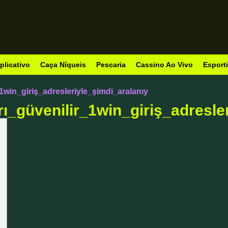
plicativo
Caça Níqueis
Pescaria
Cassino Ao Vivo
Esport
1win_giriş_adresleriyle_şimdi_aralanıy
ı_güvenilir_1win_giriş_adresle