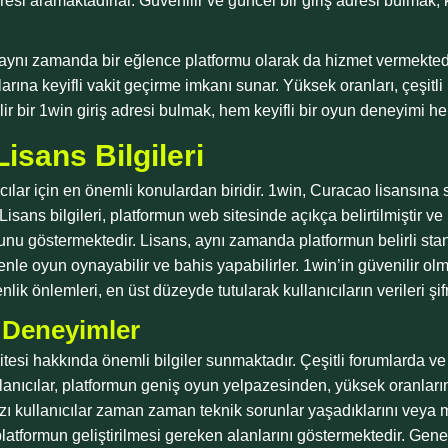
esi aramaktadırlar. Güvenilir ve güncel bir giriş adresi bulmak, 
 aynı zamanda bir eğlence platformu olarak da hizmet vermektedir
larına keyifli vakit geçirme imkanı sunar. Yüksek oranları, çeşitl
ir bir 1win giriş adresi bulmak, hem keyifli bir oyun deneyimi hem
Lisans Bilgileri
nıcılar için en önemli konulardan biridir. 1win, Curacao lisansına
isans bilgileri, platformun web sitesinde açıkça belirtilmiştir ve
uğunu göstermektedir. Lisans, aynı zamanda platformun belirli stan
le oyun oynayabilir ve bahis yapabilirler. 1win’in güvenilir olması
 önlemleri, en üst düzeyde tutularak kullanıcıların verileri şifr
e Deneyimler
litesi hakkında önemli bilgiler sunmaktadır. Çeşitli forumlarda 
lanıcılar, platformun geniş oyun yelpazesinden, yüksek oranlar
zı kullanıcılar zaman zaman teknik sorunlar yaşadıklarını veya 
, platformun geliştirilmesi gereken alanlarını göstermektedir. Ge