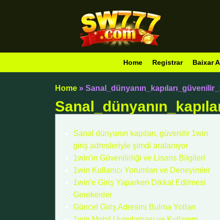
Home
Registrar
Baixar A
Home
»
Sanal_dünyanın_kapıları_güvenilir_
Sanal_dünyanın_kapılar
Sanal dünyanın kapıları, güvenilir 1win
giriş adresleriyle şimdi aralanıyor
1win'in Güvenilirliği ve Lisans Bilgileri
1win Kullanıcı Yorumları ve Deneyimler
1win'e Giriş Yaparken Dikkat Edilmesi
Gerekenler
Güncel Giriş Adresini Bulma Yolları
1win Mobil Uygulaması ve Kullanım