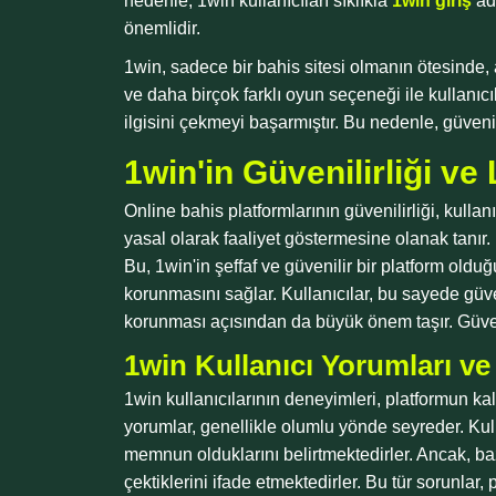
nedenle, 1win kullanıcıları sıklıkla
1win giriş
adr
önemlidir.
1win, sadece bir bahis sitesi olmanın ötesinde,
ve daha birçok farklı oyun seçeneği ile kullanıcı
ilgisini çekmeyi başarmıştır. Bu nedenle, güvenil
1win'in Güvenilirliği ve 
Online bahis platformlarının güvenilirliği, kulla
yasal olarak faaliyet göstermesine olanak tanır. L
Bu, 1win'in şeffaf ve güvenilir bir platform old
korunmasını sağlar. Kullanıcılar, bu sayede güven
korunması açısından da büyük önem taşır. Güvenlik
1win Kullanıcı Yorumları v
1win kullanıcılarının deneyimleri, platformun ka
yorumlar, genellikle olumlu yönde seyreder. Kul
memnun olduklarını belirtmektedirler. Ancak, ba
çektiklerini ifade etmektedirler. Bu tür sorunlar