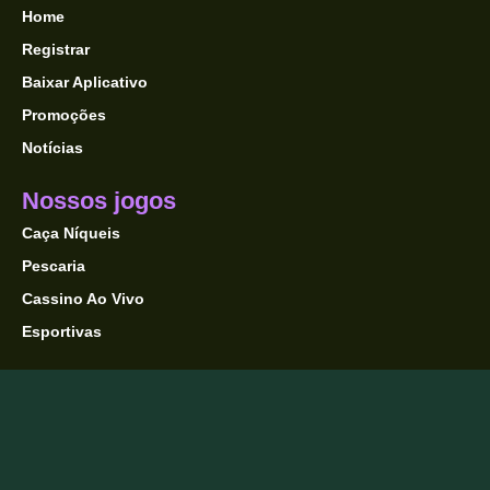
Home
Registrar
Baixar Aplicativo
Promoções
Notícias
Nossos jogos
Caça Níqueis
Pescaria
Cassino Ao Vivo
Esportivas