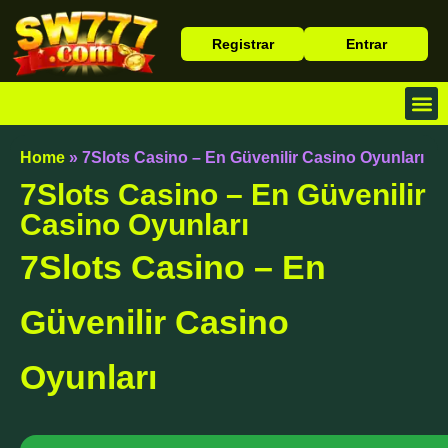
Registrar
Entrar
Baixa
Caça 
Cassin
Home
»
7Slots Casino – En Güvenilir Casino Oyunları
7Slots Casino – En Güvenilir
Casino Oyunları
7Slots Casino – En
Güvenilir Casino
Oyunları