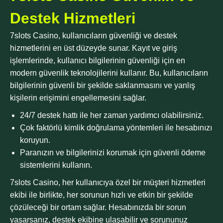
Destek Hizmetleri
7slots Casino, kullanıcıların güvenliği ve destek
hizmetlerini en üst düzeyde sunar. Kayıt ve giriş
işlemlerinde, kullanıcı bilgilerinin güvenliği için en
modern güvenlik teknolojilerini kullanır. Bu, kullanıcıların
bilgilerinin güvenli bir şekilde saklanmasını ve yanlış
kişilerin erişimini engellemesini sağlar.
24/7 destek hattı ile her zaman yardımcı olabilirsiniz.
Çok faktörlü kimlik doğrulama yöntemleri ile hesabınızı
koruyun.
Paranızın ve bilgilerinizi korumak için güvenli ödeme
sistemlerini kullanın.
7slots Casino, her kullanıcıya özel bir müşteri hizmetleri
ekibi ile birlikte, her sorunun hızlı ve etkin bir şekilde
çözüleceği bir ortam sağlar. Hesabınızda bir sorun
yaşarsanız, destek ekibine ulaşabilir ve sorununuz