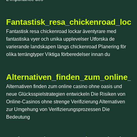
Fantastisk_resa_chickenroad_loc
Fantastisk resa chickenroad lockar äventyrare med
fantastiska vyer och unika upplevelser Utforska de
varierande landskapen längs chickenroad Planering för
olika terrängtyper Viktiga förberedelser innan du
Alternativen_finden_zum_online_
Alternativen finden zum online casino ohne oasis und
neue Glücksspielstrategien entwickeln Die Risiken von
Online-Casinos ohne strenge Verifizierung Alternativen
zur Umgehung von Verifizierungsprozessen Die
Bedeutung