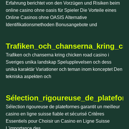
Erfahrung berichtet von den Vorzügen und Risiken beim
online casino ohne oasis für Spieler Die Vorteile eines
Online Casinos ohne OASIS Alternative
Identifikationsmethoden Bonusangebote und
Trafiken_och_chanserna_kring_ch
Trafiken och chanserna kring chicken road casino i
Sveriges unika landskap Spelupplevelsen och dess
unika karaktär Variationer och teman inom konceptet Den
tekniska aspekten och
Sélection_rigoureuse_de_platefor
Sélection rigoureuse de plateformes garantit un meilleur
casino en ligne suisse fiable et sécurisé Critères
Essentiels pour Choisir un Casino en Ligne Suisse
L'importance des