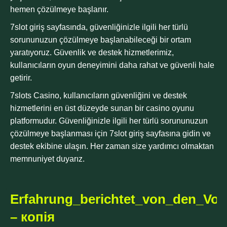
hemen çözülmeye başlanır.
7slot giriş sayfasında, güvenliğinizle ilgili her türlü
sorununuzun çözülmeye başlanabileceği bir ortam
yaratıyoruz. Güvenlik ve destek hizmetlerimiz,
kullanıcıların oyun deneyimini daha rahat ve güvenli hale
getirir.
7slots Casino, kullanıcıların güvenliğini ve destek
hizmetlerini en üst düzeyde sunan bir casino oyunu
platformudur. Güvenliğinizle ilgili her türlü sorununuzun
çözülmeye başlanması için 7slot giriş sayfasına gidin ve
destek ekibine ulaşın. Her zaman size yardımcı olmaktan
memnuniyet duyarız.
Erfahrung_berichtet_von_den_Vo
– копія