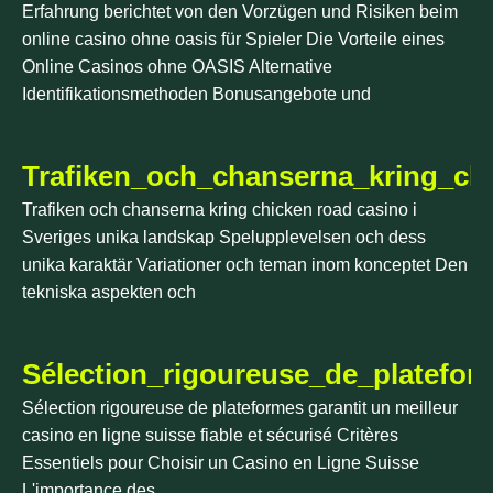
Erfahrung berichtet von den Vorzügen und Risiken beim
online casino ohne oasis für Spieler Die Vorteile eines
Online Casinos ohne OASIS Alternative
Identifikationsmethoden Bonusangebote und
Trafiken_och_chanserna_kring_ch
Trafiken och chanserna kring chicken road casino i
Sveriges unika landskap Spelupplevelsen och dess
unika karaktär Variationer och teman inom konceptet Den
tekniska aspekten och
Sélection_rigoureuse_de_platefor
Sélection rigoureuse de plateformes garantit un meilleur
casino en ligne suisse fiable et sécurisé Critères
Essentiels pour Choisir un Casino en Ligne Suisse
L'importance des