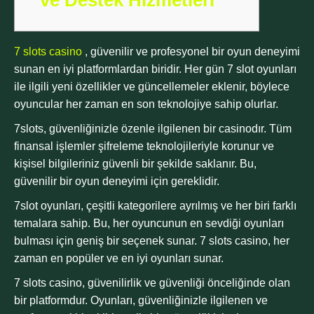
ve Destek Hizmetleri
7 slots casino
, güvenilir ve profesyonel bir oyun deneyimi
sunan en iyi platformlardan biridir. Her gün 7 slot oyunları
ile ilgili yeni özellikler ve güncellemeler eklenir, böylece
oyuncular her zaman en son teknolojiye sahip olurlar.
7slots, güvenliğinizle özenle ilgilenen bir casinodır. Tüm
finansal işlemler şifreleme teknolojileriyle korunur ve
kişisel bilgileriniz güvenli bir şekilde saklanır. Bu,
güvenilir bir oyun deneyimi için gereklidir.
7slot oyunları, çeşitli kategorilere ayrılmış ve her biri farklı
temalara sahip. Bu, her oyuncunun en sevdiği oyunları
bulması için geniş bir seçenek sunar. 7 slots casino, her
zaman en popüler ve en iyi oyunları sunar.
7 slots casino, güvenilirlik ve güvenliği önceliğinde olan
bir platformdur. Oyunları, güvenliğinizle ilgilenen ve