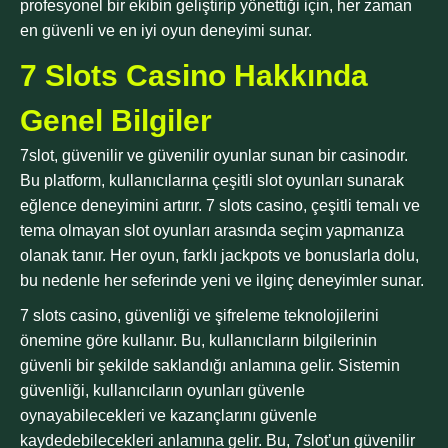
profesyonel bir ekibin geliştirip yönettiği için, her zaman
en güvenli ve en iyi oyun deneyimi sunar.
7 Slots Casino Hakkında
Genel Bilgiler
7slot, güvenilir ve güvenilir oyunlar sunan bir casinodır.
Bu platform, kullanıcılarına çeşitli slot oyunları sunarak
eğlence deneyimini artırır. 7 slots casino, çeşitli temalı ve
tema olmayan slot oyunları arasında seçim yapmanıza
olanak tanır. Her oyun, farklı jackpots ve bonuslarla dolu,
bu nedenle her seferinde yeni ve ilginç deneyimler sunar.
7 slots casino, güvenliği ve şifreleme teknolojilerini
önemine göre kullanır. Bu, kullanıcıların bilgilerinin
güvenli bir şekilde saklandığı anlamına gelir. Sistemin
güvenliği, kullanıcıların oyunları güvenle
oynayabilecekleri ve kazançlarını güvenle
kaydedebilecekleri anlamına gelir. Bu, 7slot’un güvenilir