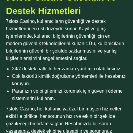
Destek Hizmetleri
7slots Casino, kullanıcıların güvenliği ve destek
hizmetlerini en üst düzeyde sunar. Kayıt ve giriş
işlemlerinde, kullanıcı bilgilerinin güvenliği için en
modern güvenlik teknolojilerini kullanır. Bu, kullanıcıların
bilgilerinin güvenli bir şekilde saklanmasını ve yanlış
kişilerin erişimini engellemesini sağlar.
24/7 destek hattı ile her zaman yardımcı olabilirsiniz.
Çok faktörlü kimlik doğrulama yöntemleri ile hesabınızı
koruyun.
Paranızın ve bilgilerinizi korumak için güvenli ödeme
sistemlerini kullanın.
7slots Casino, her kullanıcıya özel bir müşteri hizmetleri
ekibi ile birlikte, her sorunun hızlı ve etkin bir şekilde
çözüleceği bir ortam sağlar. Hesabınızda bir sorun
yaşarsanız, destek ekibine ulaşabilir ve sorununuz