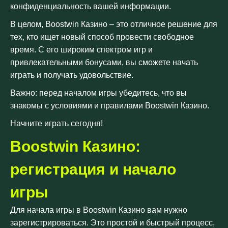
конфиденциальность вашей информации.
В целом, Boostwin Казино – это отличное решение для
тех, кто ищет новый способ провести свободное
время. С его широким спектром игр и
привлекательными бонусами, вы сможете начать
играть и получать удовольствие.
Важно: перед началом игры убедитесь, что вы
знакомы с условиями и правилами Boostwin Казино.
Начните играть сегодня!
Boostwin Казино:
регистрация и начало
игры
Для начала игры в Boostwin Казино вам нужно
зарегистрироваться. Это простой и быстрый процесс,