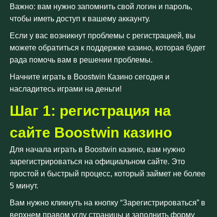
Важно: вам нужно запомнить свой логин и пароль,
чтобы иметь доступ к вашему аккаунту.
Если у вас возникнут проблемы с регистрацией, вы
можете обратиться к поддержке казино, которая будет
рада помочь вам в решении проблемы.
Начните играть в Boostwin Казино сегодня и
насладитесь играми на деньги!
Шаг 1: регистрация на
сайте Boostwin казино
Для начала играть в Boostwin казино, вам нужно
зарегистрироваться на официальном сайте. Это
простой и быстрый процесс, который займет не более
5 минут.
Вам нужно кликнуть на кнопку “Зарегистрироваться” в
верхнем правом углу страницы и заполнить форму