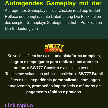
Aufregendes_Gameplay_mit_der_ch
Aufregendes Gameplay mit der chicken road app fordert
Reflexe und bringt rasante Unterhaltung Die Faszination
des simplen Gameplays Strategien für hohe Punktzahlen
Die Bedeutung von
Se você está em busca de
uma plataforma completa,
segura e empolgante para realizar suas apostas
online
, o
SW777 Cassino
é a escolha perfeita.
Totalmente voltado ao público brasileiro, o
SW777 Brasil
oferece uma
experiência personalizada, com jogos
envolventes, promoções imperdíveis e métodos de
pagamento rápidos e práticos
.
Link rápido