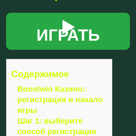
▶️
ИГРАТЬ
Содержимое
Boostwin Казино:
регистрация и начало
игры
Шаг 1: выберите
способ регистрации