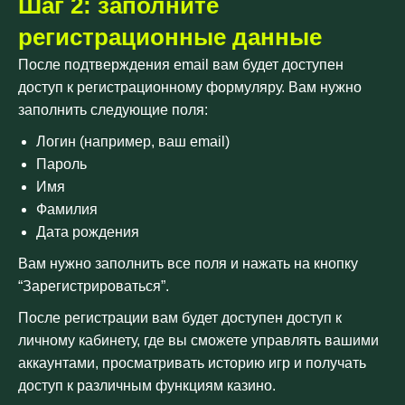
Шаг 2: заполните
регистрационные данные
После подтверждения email вам будет доступен
доступ к регистрационному формуляру. Вам нужно
заполнить следующие поля:
Логин (например, ваш email)
Пароль
Имя
Фамилия
Дата рождения
Вам нужно заполнить все поля и нажать на кнопку
“Зарегистрироваться”.
После регистрации вам будет доступен доступ к
личному кабинету, где вы сможете управлять вашими
аккаунтами, просматривать историю игр и получать
доступ к различным функциям казино.