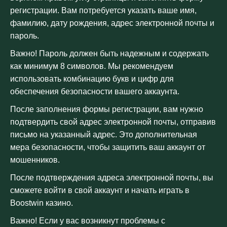
регистрации. Вам потребуется указать ваше имя,
фамилию, дату рождения, адрес электронной почты и
пароль.
Важно! Пароль должен быть надежным и содержать
как минимум 8 символов. Мы рекомендуем
использовать комбинацию букв и цифр для
обеспечения безопасности вашего аккаунта.
После заполнения формы регистрации, вам нужно
подтвердить свой адрес электронной почты, отправив
письмо на указанный адрес. Это дополнительная
мера безопасности, чтобы защитить ваш аккаунт от
мошенников.
После подтверждения адреса электронной почты, вы
сможете войти в свой аккаунт и начать играть в
Boostwin казино.
Важно! Если у вас возникнут проблемы с