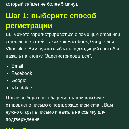
который займет не более 5 минут.
Шаг 1: выберите способ
регистрации
Вы можете зарегистрироваться с помощью email или
социальных сетей, таких как Facebook, Google или
Vkontakte. Вам нужно выбрать подходящий способ и
нажать на кнопку “Зарегистрироваться”.
Email
Facebook
Google
Vkontakte
После выбора способа регистрации вам будет
отправлено письмо с подтверждением email. Вам
нужно открыть письмо и нажать на ссылку для
подтверждения.