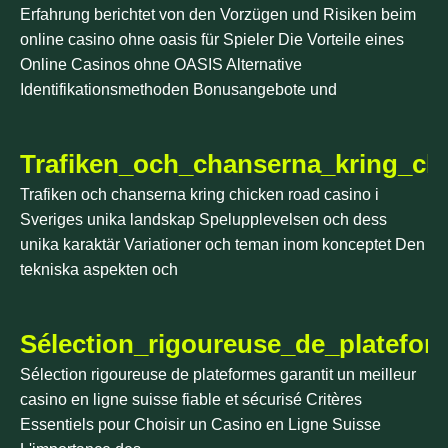
Erfahrung berichtet von den Vorzügen und Risiken beim
online casino ohne oasis für Spieler Die Vorteile eines
Online Casinos ohne OASIS Alternative
Identifikationsmethoden Bonusangebote und
Trafiken_och_chanserna_kring_ch
Trafiken och chanserna kring chicken road casino i
Sveriges unika landskap Spelupplevelsen och dess
unika karaktär Variationer och teman inom konceptet Den
tekniska aspekten och
Sélection_rigoureuse_de_platefor
Sélection rigoureuse de plateformes garantit un meilleur
casino en ligne suisse fiable et sécurisé Critères
Essentiels pour Choisir un Casino en Ligne Suisse