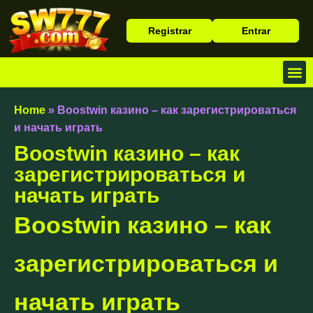
Registrar
Entrar
Baixa
Caça 
Cassin
Home
»
Boostwin казино – как зарегистрироваться
и начать играть
Boostwin казино – как
зарегистрироваться и
начать играть
Boostwin казино – как
зарегистрироваться и
начать играть