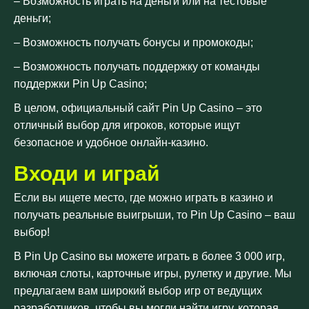
– Возможность играть на деньги или на тестовые
деньги;
– Возможность получать бонусы и промокоды;
– Возможность получать поддержку от команды
поддержки Pin Up Casino;
В целом, официальный сайт Pin Up Casino – это
отличный выбор для игроков, которые ищут
безопасное и удобное онлайн-казино.
Входи и играй
Если вы ищете место, где можно играть в казино и
получать реальные выигрыши, то Pin Up Casino – ваш
выбор!
В Pin Up Casino вы можете играть в более 3 000 игр,
включая слоты, карточные игры, рулетку и другие. Мы
предлагаем вам широкий выбор игр от ведущих
разработчиков, чтобы вы могли найти игру, которая