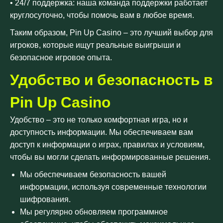
• 24/7 поддержка: наша команда поддержки работает
круглосуточно, чтобы помочь вам в любое время.
Таким образом, Pin Up Casino – это лучший выбор для
игроков, которые ищут реальные выигрыши и
безопасное игровое опыта.
Удобство и безопасность в
Pin Up Casino
Удобство – это не только комфортная игра, но и
доступность информации. Мы обеспечиваем вам
доступ к информации о играх, правилах и условиям,
чтобы вы могли сделать информированные решения.
Мы обеспечиваем безопасность вашей
информации, используя современные технологии
шифрования.
Мы регулярно обновляем программное