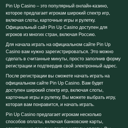
Pin Up Casino – это популярный онлайн-казино,
которое предлагает игрокам широкий спектр игр,
включая слоты, карточные игры и рулетку.
Официальный сайт Pin Up Casino доступен для
игроков из многих стран, включая Россию.
Для начала играть на официальном сайте Pin Up
Casino вам нужно зарегистрироваться. Это можно
сделать в считанные минуты, просто заполнив форму
регистрации и подтвердив свой электронный адрес.
После регистрации вы сможете начать играть на
официальном сайте Pin Up Casino. Вам будет
доступен широкий спектр игр, включая слоты,
карточные игры и рулетку. Вы можете выбрать игру,
которая вам понравится, и начать играть.
Pin Up Casino предлагает игрокам несколько
способов оплаты, включая банковские карты,