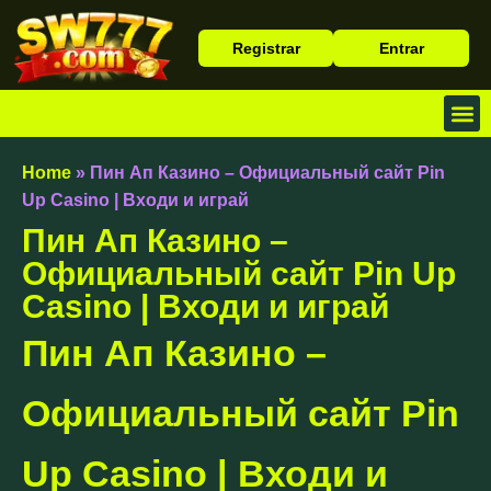
Registrar
Entrar
Baixa
Caça 
Cassin
Home
»
Пин Ап Казино – Официальный сайт Pin
Up Casino | Входи и играй
Пин Ап Казино –
Официальный сайт Pin Up
Casino | Входи и играй
Пин Ап Казино –
Официальный сайт Pin
Up Casino | Входи и