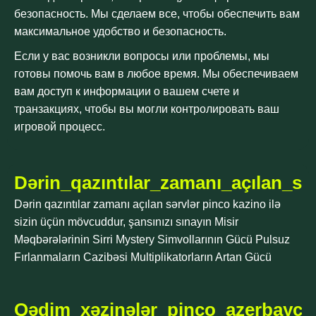
безопасность. Мы сделаем все, чтобы обеспечить вам
максимальное удобство и безопасность.
Если у вас возникли вопросы или проблемы, мы
готовы помочь вам в любое время. Мы обеспечиваем
вам доступ к информации о вашем счете и
транзакциях, чтобы вы могли контролировать ваш
игровой процесс.
Dərin_qazıntılar_zamanı_açılan_sə
Dərin qazıntılar zamanı açılan sərvlər pinco kazino ilə
sizin üçün mövcuddur, şansınızı sınayın Misir
Məqbərələrinin Sirri Mystery Simvollarının Gücü Pulsuz
Fırlanmaların Cazibəsi Multiplikatorların Artan Gücü
Qədim_xəzinələr_pinco_azerbaycan_y