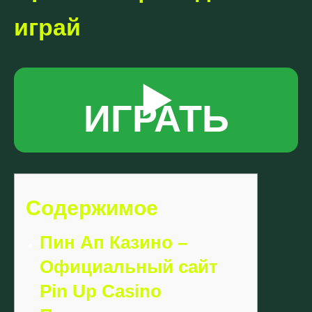
играй
▶️
ИГРАТЬ
Содержимое
Пин Ап Казино –
Официальный сайт
Pin Up Casino