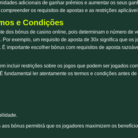
idades adicionais de ganhar prémios e aumentar os seus ganho
ompreender os requisitos de apostas e as restrições aplicávei
rmos e Condições
nte dos bónus de casino online, pois determinam o número de v
 Por exemplo, um requisito de aposta de 30x significa que os 
. É importante escolher bónus com requisitos de aposta razoáv
 incluir restrições sobre os jogos que podem ser jogados com
 É fundamental ler atentamente os termos e condições antes de a
ilidade.
aos bónus permitirá que os jogadores maximizem os benefício