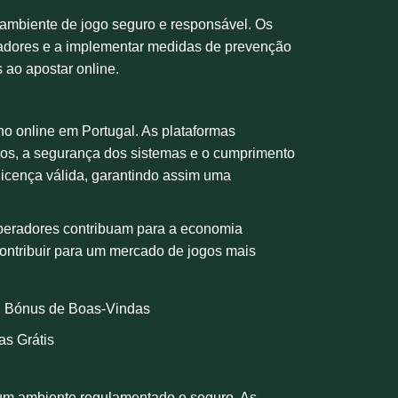
 ambiente de jogo seguro e responsável. Os
gadores e a implementar medidas de prevenção
 ao apostar online.
no online em Portugal. As plataformas
ogos, a segurança dos sistemas e o cumprimento
licença válida, garantindo assim uma
 operadores contribuam para a economia
contribuir para um mercado de jogos mais
Bónus de Boas-Vindas
as Grátis
 num ambiente regulamentado e seguro. As