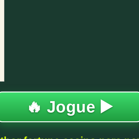
🔥 Jogue ▶️