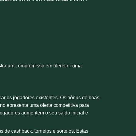
onstra um compromisso em oferecer uma
ar os jogadores existentes. Os bónus de boas-
ino apresenta uma oferta competitiva para
jogadores aumentem o seu saldo inicial e
de cashback, torneios e sorteios. Estas