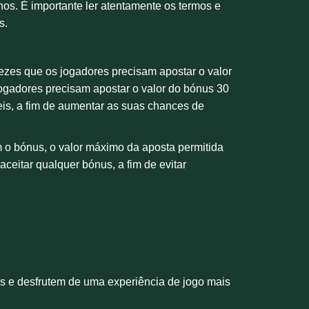
s. É importante ler atentamente os termos e
s.
ezes que os jogadores precisam apostar o valor
jogadores precisam apostar o valor do bónus 30
eis, a fim de aumentar as suas chances de
 o bónus, o valor máximo da aposta permitida
ceitar qualquer bónus, a fim de evitar
s e desfrutem de uma experiência de jogo mais