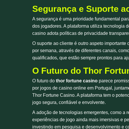
Segurança e Suporte ao
A segurança é uma prioridade fundamental par
dos jogadores. A plataforma utiliza tecnologia 
casino adota políticas de privacidade transpar
O suporte ao cliente é outro aspeto importante 
por semana, através de diferentes canais, como 
qualificados, que estão sempre prontos para a
O Futuro do Thor Fortu
O futuro do
thor fortune casino
parece promisso
por jogos de casino online em Portugal, junta
Thor Fortune Casino. A plataforma tem o potenc
jogo segura, confiável e envolvente.
A adoção de tecnologias emergentes, como a real
experiências de jogo ainda mais imersivas e p
investindo em pesquisa e desenvolvimento e c