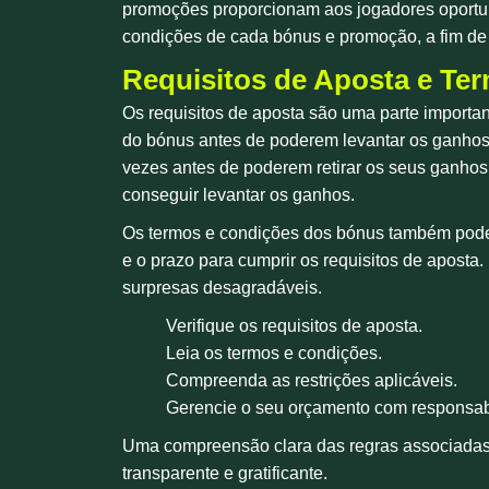
promoções proporcionam aos jogadores oportun
condições de cada bónus e promoção, a fim de c
Requisitos de Aposta e Te
Os requisitos de aposta são uma parte importa
do bónus antes de poderem levantar os ganhos.
vezes antes de poderem retirar os seus ganhos
conseguir levantar os ganhos.
Os termos e condições dos bónus também podem
e o prazo para cumprir os requisitos de aposta.
surpresas desagradáveis.
Verifique os requisitos de aposta.
Leia os termos e condições.
Compreenda as restrições aplicáveis.
Gerencie o seu orçamento com responsab
Uma compreensão clara das regras associadas 
transparente e gratificante.