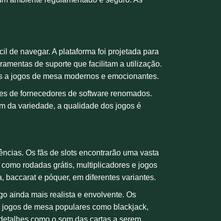
il de navegar. A plataforma foi projetada para
ramentas de suporte que facilitam a utilização.
cos a jogos de mesa modernos e emocionantes.
tes de fornecedores de software renomados.
m da variedade, a qualidade dos jogos é
ências. Os fãs de slots encontrarão uma vasta
como rodadas grátis, multiplicadores e jogos
 baccarat e póquer, em diferentes variantes.
o ainda mais realista e envolvente. Os
m jogos de mesa populares como blackjack,
m detalhes como o som das cartas a serem