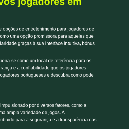
ovos jogadores em
e opções de entretenimento para jogadores de
como uma opção promissora para aqueles que
idade graças à sua interface intuitiva, bónus
iona-se como um local de referência para os
rança e a confiabilidade que os jogadores
s jogadores portugueses e descubra como pode
impulsionado por diversos fatores, como a
 uma ampla variedade de jogos. A
ibuído para a segurança e a transparência das