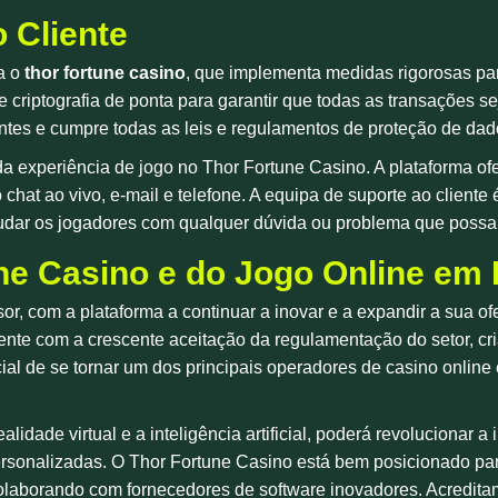
 Cliente
a o
thor fortune casino
, que implementa medidas rigorosas par
de criptografia de ponta para garantir que todas as transações s
entes e cumpre todas as leis e regulamentos de proteção de dad
da experiência de jogo no Thor Fortune Casino. A plataforma ofe
chat ao vivo, e-mail e telefone. A equipa de suporte ao cliente
judar os jogadores com qualquer dúvida ou problema que possa
ne Casino e do Jogo Online em 
r, com a plataforma a continuar a inovar e a expandir a sua ofe
mente com a crescente aceitação da regulamentação do setor, cr
ial de se tornar um dos principais operadores de casino onlin
idade virtual e a inteligência artificial, poderá revolucionar a
ersonalizadas. O Thor Fortune Casino está bem posicionado par
olaborando com fornecedores de software inovadores. Acredita