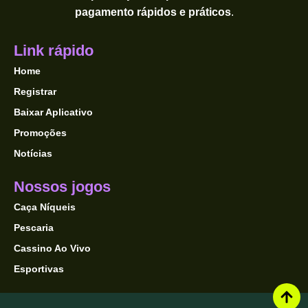
pagamento rápidos e práticos
.
Link rápido
Home
Registrar
Baixar Aplicativo
Promoções
Notícias
Nossos jogos
Caça Níqueis
Pescaria
Cassino Ao Vivo
Esportivas