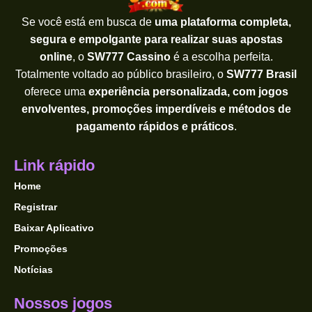
Se você está em busca de
uma plataforma completa,
segura e empolgante para realizar suas apostas
online
, o
SW777 Cassino
é a escolha perfeita.
Totalmente voltado ao público brasileiro, o
SW777 Brasil
oferece uma
experiência personalizada, com jogos
envolventes, promoções imperdíveis e métodos de
pagamento rápidos e práticos
.
Link rápido
Home
Registrar
Baixar Aplicativo
Promoções
Notícias
Nossos jogos