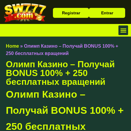
Registrar
Entrar
Baixa
Caça 
Cassin
Home
»
Олимп Казино – Получай BONUS 100% +
250 бесплатных вращений
Олимп Казино – Получай
BONUS 100% + 250
бесплатных вращений
Олимп Казино –
Получай BONUS 100% +
250 бесплатных