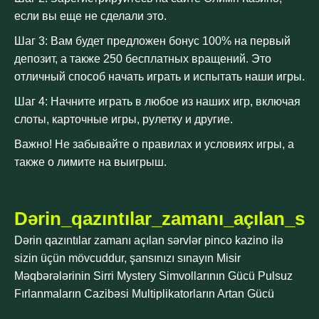
если вы еще не сделали это.
Шаг 3: Вам будет предложен бонус 100% на первый
депозит, а также 250 бесплатных вращений. Это
отличный способ начать играть и испытать наши игры.
Шаг 4: Начните играть в любое из наших игр, включая
слоты, карточные игры, рулетку и другие.
Важно! Не забывайте о правилах и условиях игры, а
также о лимите на выигрыш.
Dərin_qazıntılar_zamanı_açılan_sə
Dərin qazıntılar zamanı açılan sərvlər pinco kazino ilə
sizin üçün mövcuddur, şansınızı sınayın Misir
Məqbərələrinin Sirri Mystery Simvollarının Gücü Pulsuz
Fırlanmaların Cazibəsi Multiplikatorların Artan Gücü