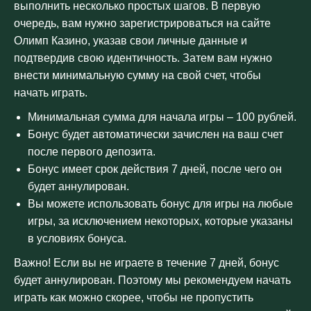
выполнить несколько простых шагов. В первую
очередь, вам нужно зарегистрироваться на сайте
Олимп Казино, указав свои личные данные и
подтвердив свою идентичность. Затем вам нужно
внести минимальную сумму на свой счет, чтобы
начать играть.
Минимальная сумма для начала игры – 100 рублей.
Бонус будет автоматически зачислен на ваш счет
после первого депозита.
Бонус имеет срок действия 7 дней, после чего он
будет аннулирован.
Вы можете использовать бонус для игры на любые
игры, за исключением некоторых, которые указаны
в условиях бонуса.
Важно! Если вы не играете в течение 7 дней, бонус
будет аннулирован. Поэтому мы рекомендуем начать
играть как можно скорее, чтобы не пропустить