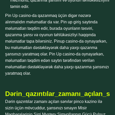
məzmunu, qazanma şansını və oyunun təhlükəsizliyini
təmin edir.
Pin Up casino-da qazanmaq üçün digər nəzərə
alınmalıdırı məlumatlar da var. Pin up giriş saytında
məlumatları təqdim edir, burada oyunların təsviri,
qazanma şansı və oyunun təhlükəsizliyi haqqında
məlumatlar tapa bilərsiniz. Pinup casino-da oynayarkən,
bu məlumatları dəstəkləyərək daha yaxşı qazanma
şansınızı yaratmaq olar. Pin Up casino-da oynayarkən,
məlumatları təqdim edən saytın tərəfindən verilən
məlumatları dəstəkləyərək daha yaxşı qazanma şansınızı
yaratmaq olar.
Dərin_qazıntılar_zamanı_açılan_sə
Dərin qazıntılar zamanı açılan sərvlər pinco kazino ilə
sizin üçün mövcuddur, şansınızı sınayın Misir
Məqbərələrinin Sirri Mystery Simvollarının Gücü Pulsuz