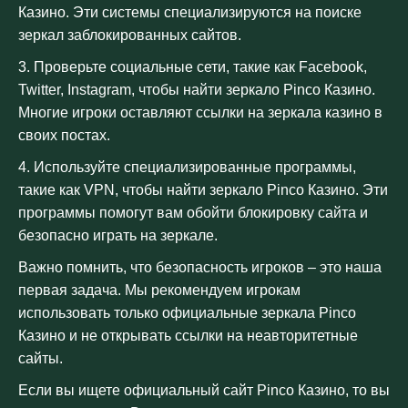
Казино. Эти системы специализируются на поиске
зеркал заблокированных сайтов.
3. Проверьте социальные сети, такие как Facebook,
Twitter, Instagram, чтобы найти зеркало Pinco Казино.
Многие игроки оставляют ссылки на зеркала казино в
своих постах.
4. Используйте специализированные программы,
такие как VPN, чтобы найти зеркало Pinco Казино. Эти
программы помогут вам обойти блокировку сайта и
безопасно играть на зеркале.
Важно помнить, что безопасность игроков – это наша
первая задача. Мы рекомендуем игрокам
использовать только официальные зеркала Pinco
Казино и не открывать ссылки на неавторитетные
сайты.
Если вы ищете официальный сайт Pinco Казино, то вы