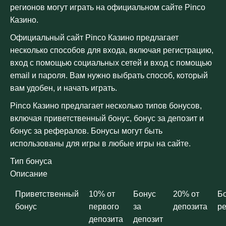
регионов могут играть на официальном сайте Pinco
Казино.
Официальный сайт Pinco Казино предлагает
несколько способов для входа, включая регистрацию,
вход с помощью социальных сетей и вход с помощью
email и пароля. Вам нужно выбрать способ, который
вам удобен, и начать играть.
Pinco Казино предлагает несколько типов бонусов,
включая приветственный бонус, бонус за депозит и
бонус за рефералов. Бонусы могут быть
использованы для игры в любые игры на сайте.
Тип бонуса
Описание
Приветственный
10% от
Бонус
20% от
Бо
бонус
первого
за
депозита
р
депозита
депозит