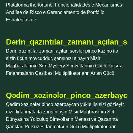
Plataforma thorfortune: Funcionalidades e Mecanismos
Análise de Risco e Gerenciamento de Portfólio
Estratégias de
Dərin_qazıntılar_zamanı_açılan_sə
Dərin qazıntılar zamanı açılan sərvlər pinco kazino ilə
sizin üçün mövcuddur, şansınızı sınayın Misir
Məqbərələrinin Sirri Mystery Simvollarının Gücü Pulsuz
Fırlanmaların Cazibəsi Multiplikatorların Artan Gücü
Qədim_xəzinələr_pinco_azerbaycan_y
Qədim xəzinələr pinco azerbaycan yükle ilə sizi gözləyir,
qızıl fırlanmalarla zənginləşin Misir Məqbrəsinin Sirli
Dünyasına Yolculuq Simvolların Mənası və Qazanma
Şansları Pulsuz Fırlanmaların Gücü Multiplikatorların