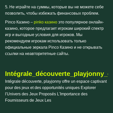
5. Не играйте на суммы, которые вы не можете себе
позволить, чтобы избежать финансовых проблем.
Pinco Казино –
pinko казино
это популярное онлайн-
казино, которое предлагает игрокам широкий спектр
игр и выгодные условия для игроков. Мы
рекомендуем игрокам использовать только
официальные зеркала Pinco Казино и не открывать
ссылки на неавторитетные сайты.
Intégrale_découverte_playjonny_o
Intégrale découverte, playjonny offre un espace captivant
pour des jeux et des opportunités uniques Explorer
l'Univers des Jeux Proposés L'Importance des
Fournisseurs de Jeux Les