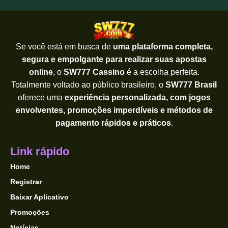
Se você está em busca de
uma plataforma completa,
segura e empolgante para realizar suas apostas
online
, o
SW777 Cassino
é a escolha perfeita.
Totalmente voltado ao público brasileiro, o
SW777 Brasil
oferece uma
experiência personalizada, com jogos
envolventes, promoções imperdíveis e métodos de
pagamento rápidos e práticos
.
Link rápido
Home
Registrar
Baixar Aplicativo
Promoções
Notícias