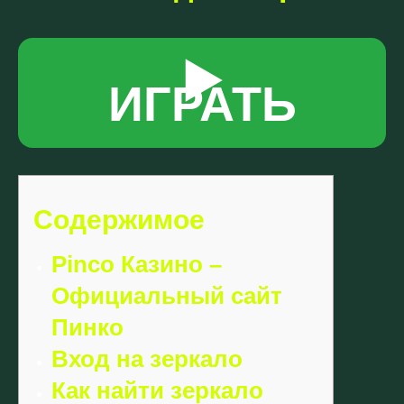
▶️
ИГРАТЬ
Содержимое
Pinco Казино –
Официальный сайт
Пинко
Вход на зеркало
Как найти зеркало