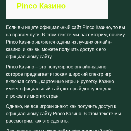
Pinco Казино
Если вы ищете официальный сайт Pinco Казино, то вы
на правом пути. В этом тексте мы рассмотрим, почему
Pinco Казино является одним из лучших онлайн-
казино, и как вы можете получить доступ к его
официальному сайту.
Pinco Казино – это популярное онлайн-казино,
которое предлагает игрокам широкий спектр игр,
включая слоты, карточные игры и рулетку. Казино
имеет официальный сайт, который доступен для
игроков из многих стран.
Однако, не все игроки знают, как получить доступ к
официальному сайту Pinco Казино. В этом тексте мы
рассмотрим, как это сделать.