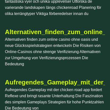
fantastiska vyer och unika upplevelser Utforska de
varierande landskapen längs chickenroad Planering för
olika terrängtyper Viktiga förberedelser innan du
Alternativen_finden_zum_online_
Alternativen finden zum online casino ohne oasis und
neue Glücksspielstrategien entwickeln Die Risiken von
Online-Casinos ohne strenge Verifizierung Alternativen
zur Umgehung von Verifizierungsprozessen Die
Bedeutung
Aufregendes_Gameplay_mit_der_ch
Aufregendes Gameplay mit der chicken road app fordert
Reflexe und bringt rasante Unterhaltung Die Faszination
des simplen Gameplays Strategien für hohe Punktzahlen
Die Bedeutung von