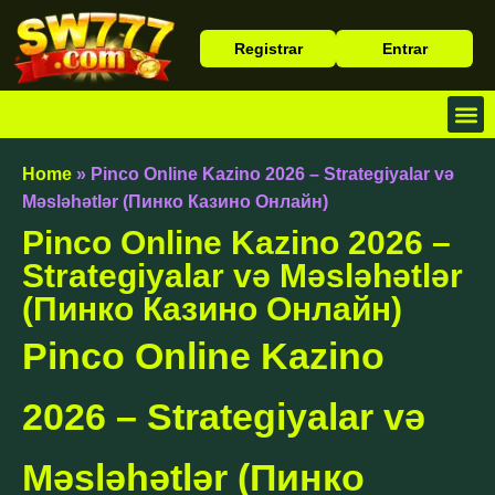
Registrar
Entrar
Baixa
Caça 
Cassin
Home
»
Pinco Online Kazino 2026 – Strategiyalar və
Məsləhətlər (Пинко Казино Онлайн)
Pinco Online Kazino 2026 –
Strategiyalar və Məsləhətlər
(Пинко Казино Онлайн)
Pinco Online Kazino
2026 – Strategiyalar və
Məsləhətlər (Пинко