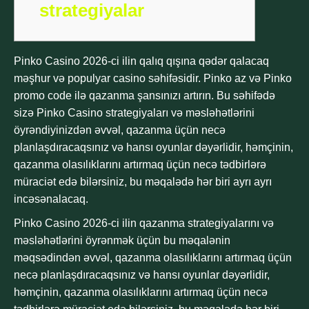
strategiyalar
Pinko Casino 2026-ci ilin qalıq qışına qədər qalacaq
məşhur və populyar casino səhifəsidir. Pinko az və Pinko
promo code ilə qazanma şansınızı artırın. Bu səhifədə
sizə Pinko Casino strategiyaları və məsləhətlərini
öyrəndiyinizdən əvvəl, qazanma üçün necə
planlaşdıracaqsınız və hansı oyunlar dəyərlidir, həmçinin,
qazanma olasılıklarını artırmaq üçün necə tədbirlərə
müraciət edə bilərsiniz, bu məqalədə hər biri ayrı ayrı
incəsənalacaq.
Pinko Casino 2026-ci ilin qazanma strategiyalarını və
məsləhətlərini öyrənmək üçün bu məqalənin
məqsədindən əvvəl, qazanma olasılıklarını artırmaq üçün
necə planlaşdıracaqsınız və hansı oyunlar dəyərlidir,
həmçinin, qazanma olasılıklarını artırmaq üçün necə