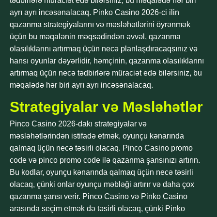
tədbirlərə müraciət edə bilərsiniz, bu məqalədə hər biri
ayrı ayrı incəsənalacaq. Pinko Casino 2026-ci ilin
qazanma strategiyalarını və məsləhətlərini öyrənmək
üçün bu məqalənin məqsədindən əvvəl, qazanma
olasılıklarını artırmaq üçün necə planlaşdıracaqsınız və
hansı oyunlar dəyərlidir, həmçinin, qazanma olasılıklarını
artırmaq üçün necə tədbirlərə müraciət edə bilərsiniz, bu
məqalədə hər biri ayrı ayrı incəsənalacaq.
Strategiyalar və Məsləhətlər
Pinco Casino 2026-dakı strategiyalar və
məsləhətlərindən istifadə etmək, oyunçu kənarında
qalmaq üçün necə təsirli olacaq. Pinco Casino promo
code və pinco promo code ilə qazanma şansınızı artırın.
Bu kodlar, oyunçu kənarında qalmaq üçün necə təsirli
olacaq, çünki onlar oyunçu məbləği artırır və daha çox
qazanma şansı verir. Pinco Casino və Pinko Casino
arasında seçim etmək də təsirli olacaq, çünki Pinko