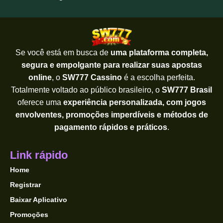
Se você está em busca de
uma plataforma completa,
segura e empolgante para realizar suas apostas
online
, o
SW777 Cassino
é a escolha perfeita.
Totalmente voltado ao público brasileiro, o
SW777 Brasil
oferece uma
experiência personalizada, com jogos
envolventes, promoções imperdíveis e métodos de
pagamento rápidos e práticos
.
Link rápido
Home
Registrar
Baixar Aplicativo
Promoções