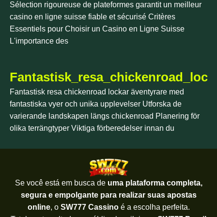
Sélection rigoureuse de plateformes garantit un meilleur
casino en ligne suisse fiable et sécurisé Critères
Essentiels pour Choisir un Casino en Ligne Suisse
L'importance des
Fantastisk_resa_chickenroad_loc
Fantastisk resa chickenroad lockar äventyrare med
fantastiska vyer och unika upplevelser Utforska de
varierande landskapen längs chickenroad Planering för
olika terrängtyper Viktiga förberedelser innan du
Se você está em busca de
uma plataforma completa,
segura e empolgante para realizar suas apostas
online
, o
SW777 Cassino
é a escolha perfeita.