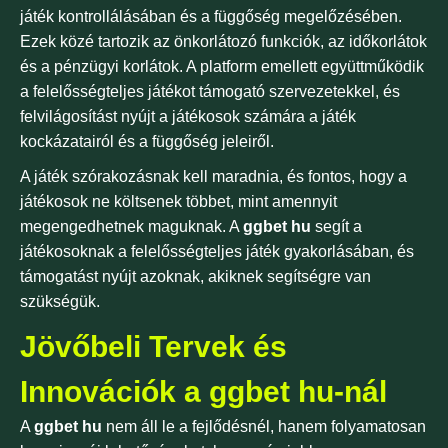
játék kontrollálásában és a függőség megelőzésében.
Ezek közé tartozik az önkorlátozó funkciók, az időkorlátok
és a pénzügyi korlátok. A platform emellett együttműködik
a felelősségteljes játékot támogató szervezetekkel, és
felvilágosítást nyújt a játékosok számára a játék
kockázatairól és a függőség jeleiről.
A játék szórakozásnak kell maradnia, és fontos, hogy a
játékosok ne költsenek többet, mint amennyit
megengedhetnek maguknak. A
ggbet hu
segít a
játékosoknak a felelősségteljes játék gyakorlásában, és
támogatást nyújt azoknak, akiknek segítségre van
szükségük.
Jövőbeli Tervek és
Innovációk a ggbet hu-nál
A
ggbet hu
nem áll le a fejlődésnél, hanem folyamatosan