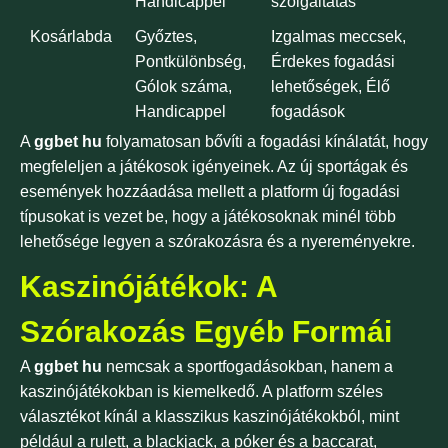
Handicappel
szolgáltatás
Kosárlabda
Győztes,
Izgalmas meccsek,
Pontkülönbség,
Érdekes fogadási
Gólok száma,
lehetőségek, Élő
Handicappel
fogadások
A
ggbet hu
folyamatosan bővíti a fogadási kínálatát, hogy
megfeleljen a játékosok igényeinek. Az új sportágak és
események hozzáadása mellett a platform új fogadási
típusokat is vezet be, hogy a játékosoknak minél több
lehetősége legyen a szórakozásra és a nyereményekre.
Kaszinójátékok: A
Szórakozás Egyéb Formái
A
ggbet hu
nemcsak a sportfogadásokban, hanem a
kaszinójátékokban is kiemelkedő. A platform széles
választékot kínál a klasszikus kaszinójátékokból, mint
például a rulett, a blackjack, a póker és a baccarat,