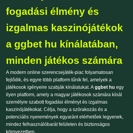
fogadási élmény és
izgalmas kaszinójátékok
a ggbet hu kínálatában,
minden játékos számára
A modern online szerencsejáték-piac folyamatosan
fejlődik, és egyre több platform tűnik fel, amelyek a
játékosok igényeire szabják kínálatukat. A
ggbet hu
egy
ilyen platform, amely a magyar játékosok számára kínál
személyre szabott fogadási élményt és izgalmas
kaszinójátékokat. Célja, hogy a szórakozás és a
potenciális nyeremények egyaránt elérhetőek legyenek,
mindez felhasználóbarát felületen és biztonságos
környezetben.