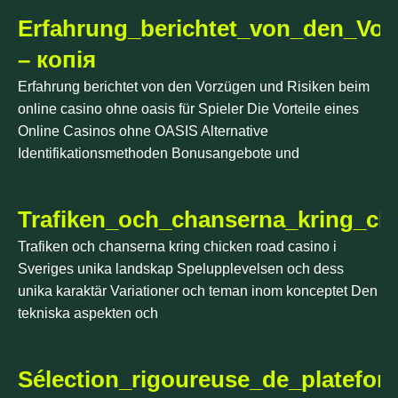
Erfahrung_berichtet_von_den_Vo
– копія
Erfahrung berichtet von den Vorzügen und Risiken beim
online casino ohne oasis für Spieler Die Vorteile eines
Online Casinos ohne OASIS Alternative
Identifikationsmethoden Bonusangebote und
Trafiken_och_chanserna_kring_ch
Trafiken och chanserna kring chicken road casino i
Sveriges unika landskap Spelupplevelsen och dess
unika karaktär Variationer och teman inom konceptet Den
tekniska aspekten och
Sélection_rigoureuse_de_platefor