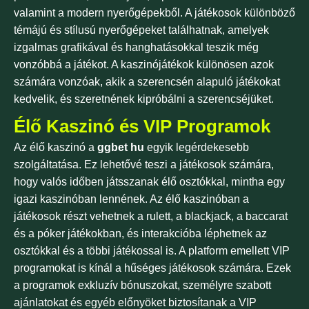
valamint a modern nyerőgépekből. A játékosok különböző
témájú és stílusú nyerőgépeket találhatnak, amelyek
izgalmas grafikával és hanghatásokkal teszik még
vonzóbbá a játékot. A kaszinójátékok különösen azok
számára vonzóak, akik a szerencsén alapuló játékokat
kedvelik, és szeretnének kipróbálni a szerencséjüket.
Élő Kaszinó és VIP Programok
Az élő kaszinó a
ggbet hu
egyik legérdekesebb
szolgáltatása. Ez lehetővé teszi a játékosok számára,
hogy valós időben játsszanak élő osztókkal, mintha egy
igazi kaszinóban lennének. Az élő kaszinóban a
játékosok részt vehetnek a rulett, a blackjack, a baccarat
és a póker játékokban, és interakcióba léphetnek az
osztókkal és a többi játékossal is. A platform emellett VIP
programokat is kínál a hűséges játékosok számára. Ezek
a programok exkluzív bónuszokat, személyre szabott
ajánlatokat és egyéb előnyöket biztosítanak a VIP