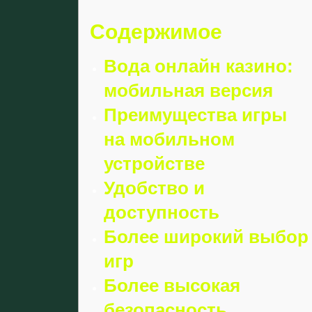
Содержимое
Вода онлайн казино:
мобильная версия
Преимущества игры
на мобильном
устройстве
Удобство и
доступность
Более широкий выбор
игр
Более высокая
безопасность