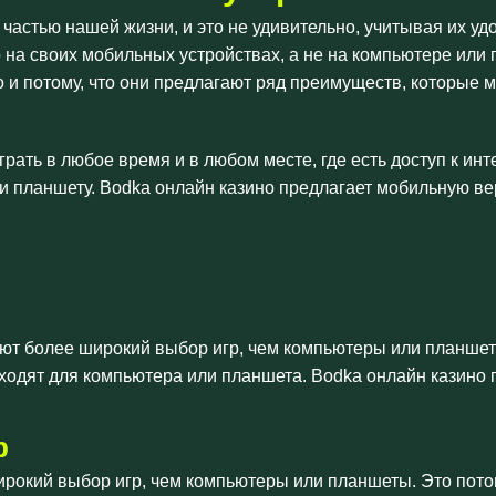
астью нашей жизни, и это не удивительно, учитывая их удо
 на своих мобильных устройствах, а не на компьютере или п
 и потому, что они предлагают ряд преимуществ, которые 
ать в любое время и в любом месте, где есть доступ к инте
и планшету. Вodka онлайн казино предлагает мобильную вер
ют более широкий выбор игр, чем компьютеры или планшеты
дходят для компьютера или планшета. Вodka онлайн казино 
р
окий выбор игр, чем компьютеры или планшеты. Это потому