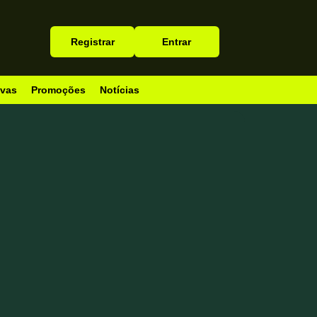
Registrar
Entrar
ivas
Promoções
Notícias