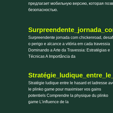
предлагает мобильную версию, которая позв
безопасностью.
Surpreendente_jornada_co
Surpreendente jornada com chickenroad, desaf
o perigo e alcance a vitória em cada travessia
Dominando a Arte da Travessia: Estratégias e
Técnicas A Importância da
Stratégie_ludique_entre_l
Stratégie ludique entre le hasard et ladresse a
le plinko game pour maximiser vos gains
potentiels Comprendre la physique du plinko
game L'influence de la