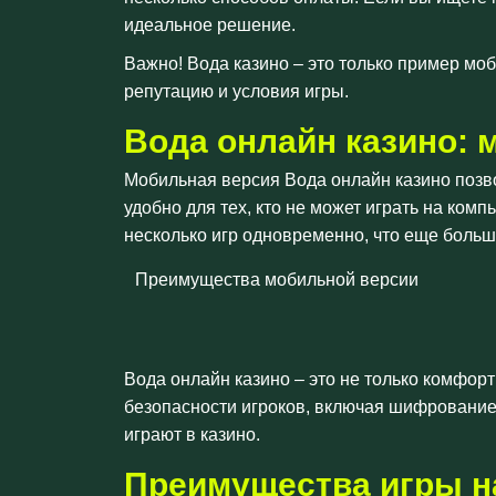
идеальное решение.
Важно! Вода казино – это только пример моб
репутацию и условия игры.
Вода онлайн казино: 
Мобильная версия Вода онлайн казино позвол
удобно для тех, кто не может играть на ком
несколько игр одновременно, что еще больш
Преимущества мобильной версии
Вода онлайн казино – это не только комфорт
безопасности игроков, включая шифрование 
играют в казино.
Преимущества игры н