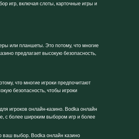
ор игр, включая слоты, карточные игры и
ры или планшеты. Это потому, что многие
казино предлагает высокую безопасность,
тому, что многие игроки предпочитают
сокую безопасность, чтобы игроки
ля игроков онлайн-казино. Вodka онлайн
е, с более широким выбором игр и более
то ваш выбор. Вodka онлайн казино