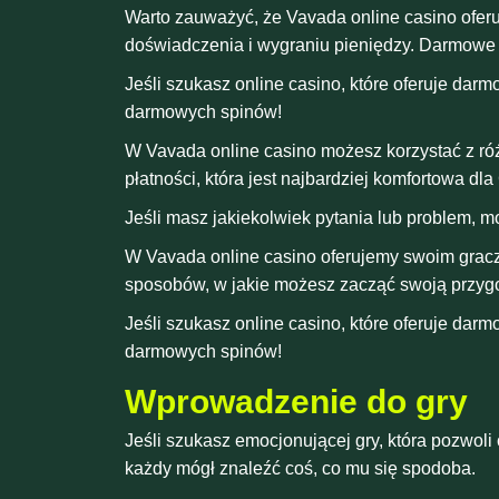
Warto zauważyć, że Vavada online casino ofer
doświadczenia i wygraniu pieniędzy. Darmowe s
Jeśli szukasz online casino, które oferuje darm
darmowych spinów!
W Vavada online casino możesz korzystać z róż
płatności, która jest najbardziej komfortowa dla
Jeśli masz jakiekolwiek pytania lub problem, m
W Vavada online casino oferujemy swoim gracz
sposobów, w jakie możesz zacząć swoją przyg
Jeśli szukasz online casino, które oferuje darm
darmowych spinów!
Wprowadzenie do gry
Jeśli szukasz emocjonującej gry, która pozwoli
każdy mógł znaleźć coś, co mu się spodoba.