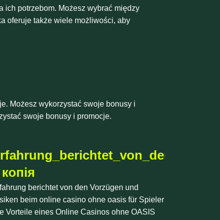
ada ich potrzebom. Możesz wybrać między
a oferuje także wiele możliwości, aby
je. Możesz wykorzystać swoje bonusy i
zystać swoje bonusy i promocje.
iskování_a_oka
dictive_fun_of_chicken_road_for_pe
rfahrung_berichtet_von_den_Vorzü
 копія
fahrung berichtet von den Vorzügen und
siken beim online casino ohne oasis für Spieler
e Vorteile eines Online Casinos ohne OASIS