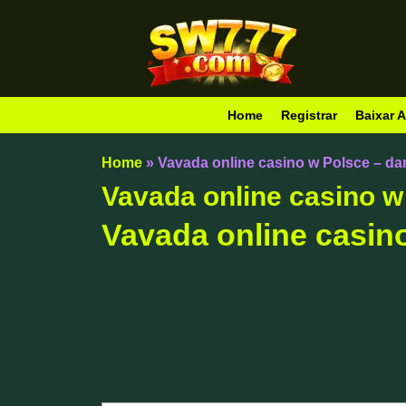
Home
Registrar
Baixar A
Home
»
Vavada online casino w Polsce – d
Vavada online casino 
Vavada online casin