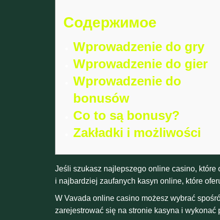
Содержимое
Wprowadzenie do gry
Wprowadzenie do gier
Wprowadzenie do
bonusów
Co to są bonusy?
Zakładki i możliwości
Jeśli szukasz najlepszego online casino, które
i najbardziej zaufanych kasyn online, które of
W Vavada online casino możesz wybrać spośród s
zarejestrować się na stronie kasyna i wykonać 