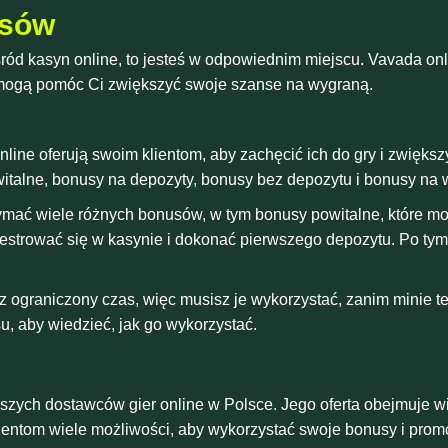
usów
ród kasyn online, to jesteś w odpowiednim miejscu. Vavada onl
mogą pomóc Ci zwiększyć swoje szanse na wygraną.
nline oferują swoim klientom, aby zachęcić ich do gry i zwięk
owitalne, bonusy na depozyty, bonusy bez depozytu i bonusy na 
ymać wiele różnych bonusów, w tym bonusy powitalne, które m
strować się w kasynie i dokonać pierwszego depozytu. Po tym, 
z ograniczony czas, więc musisz je wykorzystać, zanim minie t
u, aby wiedzieć, jak go wykorzystać.
zych dostawców gier online w Polsce. Jego oferta obejmuje wiele
lientom wiele możliwości, aby wykorzystać swoje bonusy i prom