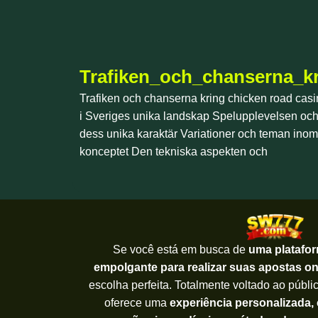
Trafiken_och_chanserna_k
Trafiken och chanserna kring chicken road cas
i Sveriges unika landskap Spelupplevelsen oc
dess unika karaktär Variationer och teman inom
konceptet Den tekniska aspekten och
Se você está em busca de
uma platafor
empolgante para realizar suas apostas on
escolha perfeita. Totalmente voltado ao públic
oferece uma
experiência personalizada,