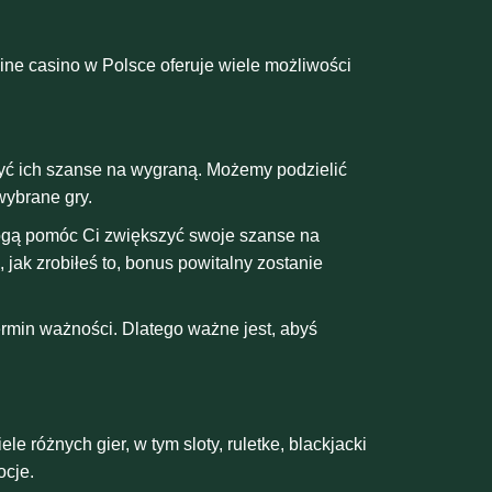
ine casino w Polsce oferuje wiele możliwości
szyć ich szanse na wygraną. Możemy podzielić
wybrane gry.
ogą pomóc Ci zwiększyć swoje szanse na
jak zrobiłeś to, bonus powitalny zostanie
ermin ważności. Dlatego ważne jest, abyś
 różnych gier, w tym sloty, ruletke, blackjacki
ocje.