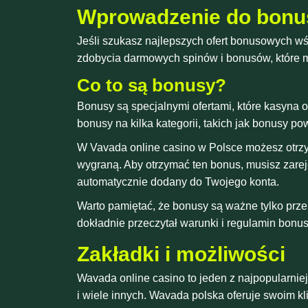
Wprowadzenie do bon
Jeśli szukasz najlepszych ofert bonusowych wś
zdobycia darmowych spinów i bonusów, które 
Co to są bonusy?
Bonusy są specjalnymi ofertami, które kasyna o
bonusy na kilka kategorii, takich jak bonusy p
W Vavada online casino w Polsce możesz otrz
wygraną. Aby otrzymać ten bonus, musisz zareje
automatycznie dodany do Twojego konta.
Warto pamiętać, że bonusy są ważne tylko prze
dokładnie przeczytał warunki i regulamin bonus
Zakładki i możliwości
Wavada online casino to jeden z najpopularniejs
i wiele innych. Wavada polska oferuje swoim k