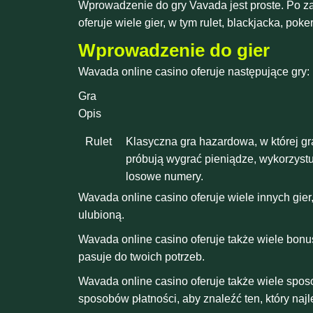
Wprowadzenie do gry Vavada jest proste. Po za
oferuje wiele gier, w tym rulet, blackjacka, poke
Wprowadzenie do gier
Wavada online casino oferuje następujące gry:
Gra
Opis
Rulet
Klasyczna gra hazardowa, w której g
próbują wygrać pieniądze, wykorzyst
losowe numery.
Wavada online casino oferuje wiele innych gie
ulubioną.
Wavada online casino oferuje także wiele bonu
pasuje do twoich potrzeb.
Wavada online casino oferuje także wiele spo
sposobów płatności, aby znaleźć ten, który najl