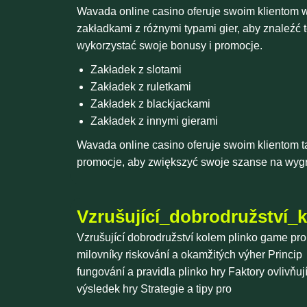
Wavada online casino oferuje swoim klientom w
zakładkami z różnymi typami gier, aby znaleźć 
wykorzystać swoje bonusy i promocje.
Zakładek z slotami
Zakładek z ruletkami
Zakładek z blackjackami
Zakładek z innymi gierami
Wavada online casino oferuje swoim klientom t
promocje, aby zwiększyć swoje szanse na wygr
Vzrušující_dobrodružství_
Vzrušující dobrodružství kolem plinko game pro
milovníky riskování a okamžitých výher Princip
fungování a pravidla plinko hry Faktory ovlivňují
výsledek hry Strategie a tipy pro