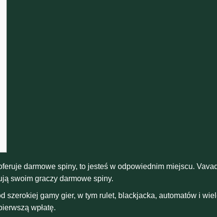
 oferuje darmowe spiny, to jesteś w odpowiednim miejscu. Vavad
erują swoim graczy darmowe spiny.
zerokiej gamy gier, w tym rulet, blackjacka, automatów i wiel
pierwszą wpłatę.