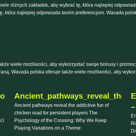
iele różnych zakładek, aby wybrać tę, która najlepiej odpowi
tę, która najlepiej odpowiada twoim preferencjom. Wavada polsk
akże wiele możliwości, aby wykorzystać swoje bonusy i promoc
aną. Wavada polska oferuje także wiele możliwości, aby wykor
kolem_plinko_game_pro_milovníky_r
Ancient_pathways_reveal_the_ad
E
–
Ancient pathways reveal the addictive fun of
chicken road for persistent players The
Er
cí
Psychology of the Crossing: Why We Keep
Ri
Playing Variations on a Theme:
Di