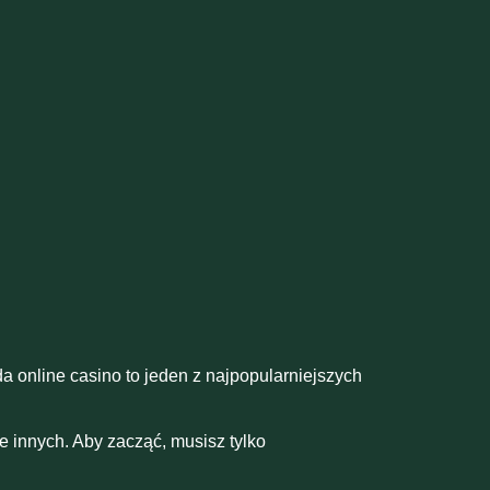
a online casino to jeden z najpopularniejszych
e innych. Aby zacząć, musisz tylko