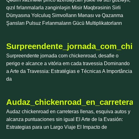
qızıl fırlanmalarla zənginləşin Misir Məqbrəsinin Sirli
Dünyasına Yolculuq Simvolların Mənası və Qazanma
Şansları Pulsuz Fırlanmaların Gücü Multiplikatorların
Surpreendente_jornada_com_chick
Surpreendente jornada com chickenroad, desafie o
perigo e alcance a vitória em cada travessia Dominando
a Arte da Travessia: Estratégias e Técnicas A Importância
da
Audaz_chickenroad_en_carreteras
Audaz chickenroad en carreteras llenas, esquiva autos y
alcanza puntuaciones sin igual El Arte de la Evasión:
Estrategias para un Largo Viaje El Impacto de