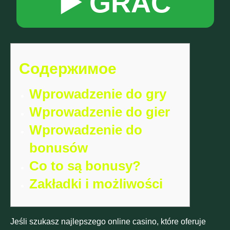
▶️ GRAĆ
Содержимое
Wprowadzenie do gry
Wprowadzenie do gier
Wprowadzenie do
bonusów
Co to są bonusy?
Zakładki i możliwości
Jeśli szukasz najlepszego online casino, które oferuje