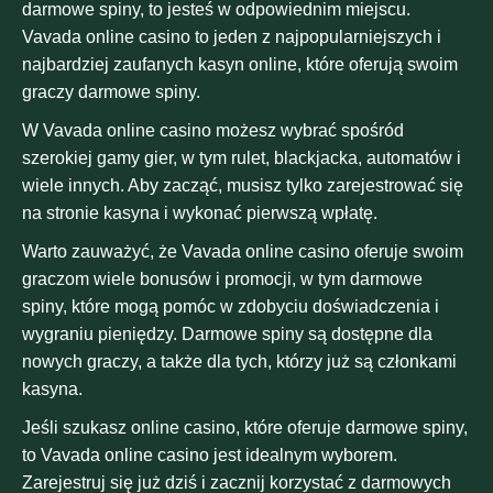
darmowe spiny, to jesteś w odpowiednim miejscu.
Vavada online casino to jeden z najpopularniejszych i
najbardziej zaufanych kasyn online, które oferują swoim
graczy darmowe spiny.
W Vavada online casino możesz wybrać spośród
szerokiej gamy gier, w tym rulet, blackjacka, automatów i
wiele innych. Aby zacząć, musisz tylko zarejestrować się
na stronie kasyna i wykonać pierwszą wpłatę.
Warto zauważyć, że Vavada online casino oferuje swoim
graczom wiele bonusów i promocji, w tym darmowe
spiny, które mogą pomóc w zdobyciu doświadczenia i
wygraniu pieniędzy. Darmowe spiny są dostępne dla
nowych graczy, a także dla tych, którzy już są członkami
kasyna.
Jeśli szukasz online casino, które oferuje darmowe spiny,
to Vavada online casino jest idealnym wyborem.
Zarejestruj się już dziś i zacznij korzystać z darmowych