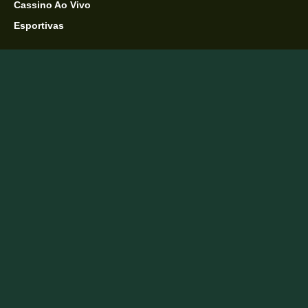
Cassino Ao Vivo
Esportivas