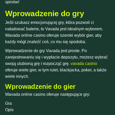
spinów!
Wprowadzenie do gry
Jeśli szukasz emocjonującej gry, która pozwoli ci
naładować baterie, to Vavada jest idealnym wyborem.
Wavada online casino oferuje szeroki wybór gier, aby
każdy mógł znaleźć coś, co mu się spodoba.
Wprowadzenie do gry Vavada jest proste. Po
zarejestrowaniu się i wypłacie depozytu, możesz wybrać
swoją ulubioną grę i rozpocząć grę.
vavada casino
oferuje wiele gier, w tym rulet, blackjacka, poker, a także
wiele innych.
Wprowadzenie do gier
Wavada online casino oferuje następujące gry:
Gra
Opis