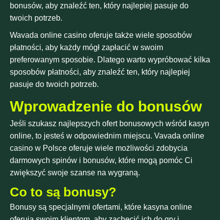
bonusów, aby znaleźć ten, który najlepiej pasuje do
twoich potrzeb.
Wavada online casino oferuje także wiele sposobów
płatności, aby każdy mógł zapłacić w swoim
preferowanym sposobie. Dlatego warto wypróbować kilka
sposobów płatności, aby znaleźć ten, który najlepiej
pasuje do twoich potrzeb.
Wprowadzenie do bonusów
Jeśli szukasz najlepszych ofert bonusowych wśród kasyn
online, to jesteś w odpowiednim miejscu. Vavada online
casino w Polsce oferuje wiele możliwości zdobycia
darmowych spinów i bonusów, które mogą pomóc Ci
zwiększyć swoje szanse na wygraną.
Co to są bonusy?
Bonusy są specjalnymi ofertami, które kasyna online
oferują swoim klientom, aby zachęcić ich do gry i