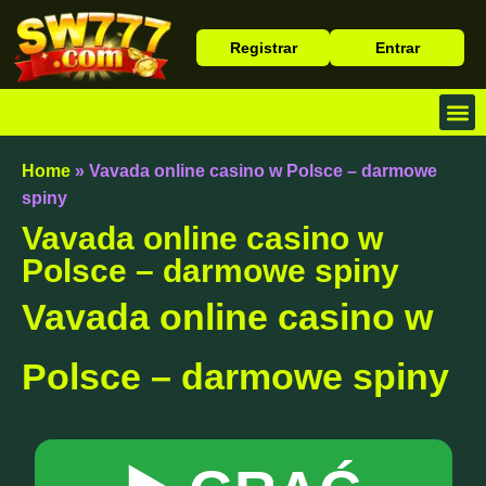
Registrar
Entrar
Baixa
Caça 
Cassin
Home
»
Vavada online casino w Polsce – darmowe
spiny
Vavada online casino w
Polsce – darmowe spiny
Vavada online casino w
Polsce – darmowe spiny