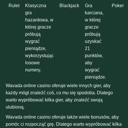
Rulet
Klasyczna
Blackjack
Gra
Poker
gra
karciana,
hazardowa, w
w której
której gracze
gracze
próbują
próbują
wygrać
uzyskać
pieniądze,
21
wykorzystując
punktów,
losowe
aby
numery.
wygrać
pieniądze.
Wavada online casino oferuje wiele innych gier, aby
każdy mógł znaleźć coś, co mu się spodoba. Dlatego
warto wypróbować kilka gier, aby znaleźć swoją
ulubioną.
Wavada online casino oferuje także wiele bonusów, aby
pomóc ci rozpocząć grę. Dlatego warto wypróbować kilka