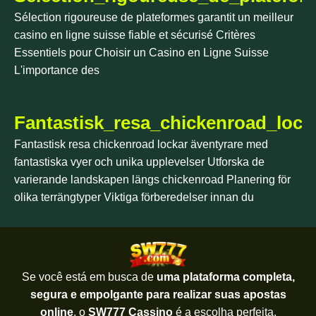
Sélection rigoureuse de plateformes garantit un meilleur
casino en ligne suisse fiable et sécurisé Critères
Essentiels pour Choisir un Casino en Ligne Suisse
L'importance des
Fantastisk_resa_chickenroad_loc
Fantastisk resa chickenroad lockar äventyrare med
fantastiska vyer och unika upplevelser Utforska de
varierande landskapen längs chickenroad Planering för
olika terrängtyper Viktiga förberedelser innan du
Se você está em busca de
uma plataforma completa,
segura e empolgante para realizar suas apostas
online
, o
SW777 Cassino
é a escolha perfeita.