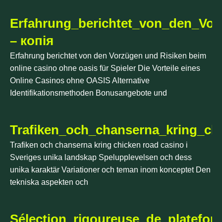
Erfahrung_berichtet_von_den_Vo
– копія
Erfahrung berichtet von den Vorzügen und Risiken beim
online casino ohne oasis für Spieler Die Vorteile eines
Online Casinos ohne OASIS Alternative
Identifikationsmethoden Bonusangebote und
Trafiken_och_chanserna_kring_ch
Trafiken och chanserna kring chicken road casino i
Sveriges unika landskap Spelupplevelsen och dess
unika karaktär Variationer och teman inom konceptet Den
tekniska aspekten och
Sélection_rigoureuse_de_platefor