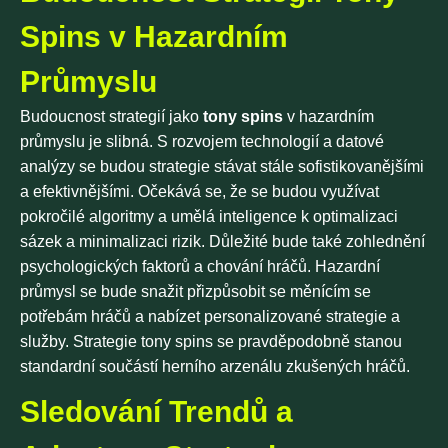
Spins v Hazardním
Průmyslu
Budoucnost strategií jako
tony spins
v hazardním
průmyslu je slibná. S rozvojem technologií a datové
analýzy se budou strategie stávat stále sofistikovanějšími
a efektivnějšími. Očekává se, že se budou využívat
pokročilé algoritmy a umělá inteligence k optimalizaci
sázek a minimalizaci rizik. Důležité bude také zohlednění
psychologických faktorů a chování hráčů. Hazardní
průmysl se bude snažit přizpůsobit se měnícím se
potřebám hráčů a nabízet personalizované strategie a
služby. Strategie tony spins se pravděpodobně stanou
standardní součástí herního arzenálu zkušených hráčů.
Sledování Trendů a