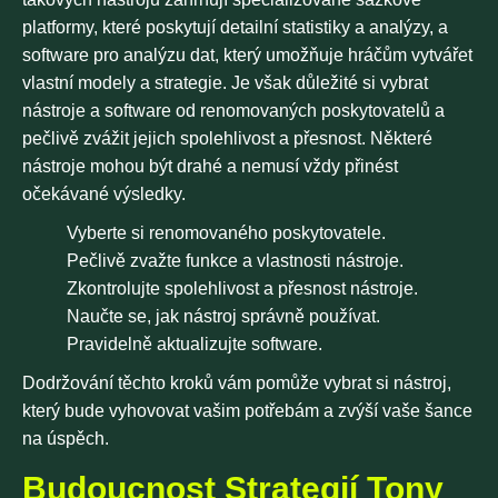
platformy, které poskytují detailní statistiky a analýzy, a
software pro analýzu dat, který umožňuje hráčům vytvářet
vlastní modely a strategie. Je však důležité si vybrat
nástroje a software od renomovaných poskytovatelů a
pečlivě zvážit jejich spolehlivost a přesnost. Některé
nástroje mohou být drahé a nemusí vždy přinést
očekávané výsledky.
Vyberte si renomovaného poskytovatele.
Pečlivě zvažte funkce a vlastnosti nástroje.
Zkontrolujte spolehlivost a přesnost nástroje.
Naučte se, jak nástroj správně používat.
Pravidelně aktualizujte software.
Dodržování těchto kroků vám pomůže vybrat si nástroj,
který bude vyhovovat vašim potřebám a zvýší vaše šance
na úspěch.
Budoucnost Strategií Tony