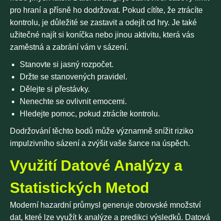
pro hraní a přísně ho dodržovat. Pokud cítíte, že ztrácíte
kontrolu, je důležité se zastavit a odejít od hry. Je také
užitečné najít si koníčka nebo jinou aktivitu, která vás
zaměstná a zabrání vám v sázení.
Stanovte si jasný rozpočet.
Držte se stanovených pravidel.
Dělejte si přestávky.
Nenechte se ovlivnit emocemi.
Hledejte pomoc, pokud ztrácíte kontrolu.
Dodržování těchto bodů může významně snížit riziko
impulzivního sázení a zvýšit vaše šance na úspěch.
Využití Datové Analýzy a
Statistických Metod
Moderní hazardní průmysl generuje obrovské množství
dat, které lze využít k analýze a predikci výsledků. Datová