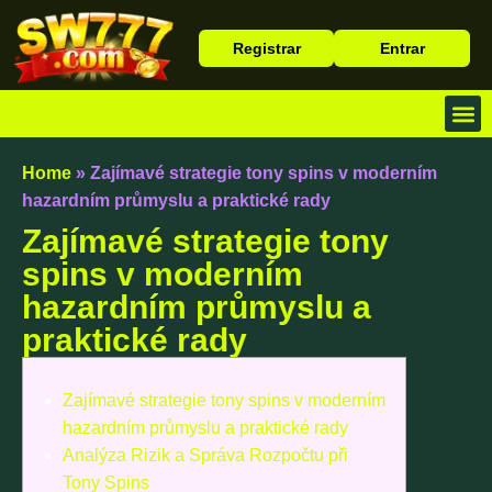
Registrar
Entrar
Baixa
Caça 
Cassin
Home
»
Zajímavé strategie tony spins v moderním
hazardním průmyslu a praktické rady
Zajímavé strategie tony
spins v moderním
hazardním průmyslu a
praktické rady
Zajímavé strategie tony spins v moderním
hazardním průmyslu a praktické rady
Analýza Rizik a Správa Rozpočtu při
Tony Spins